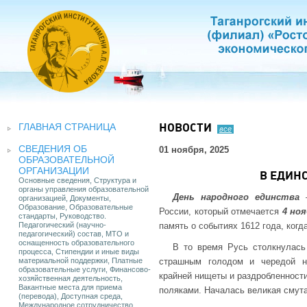
ГЛАВНАЯ СТРАНИЦА
НОВОСТИ
все
СВЕДЕНИЯ ОБ
01 ноября, 2025
ОБРАЗОВАТЕЛЬНОЙ
ОРГАНИЗАЦИИ
В ЕДИН
Основные сведения, Структура и
органы управления образовательной
День народного единства
–
организацией, Документы,
Образование, Образовательные
России, который отмечается
4 но
стандарты, Руководство.
Педагогический (научно-
память о событиях 1612 года, ког
педагогический) состав, МТО и
оснащенность образовательного
В то время Русь столкнулась
процесса, Стипендии и иные виды
материальной поддержки, Платные
страшным голодом и чередой н
образовательные услуги, Финансово-
крайней нищеты и раздробленност
хозяйственная деятельность,
Вакантные места для приема
поляками. Началась великая смута
(перевода), Доступная среда,
Международное сотрудничество