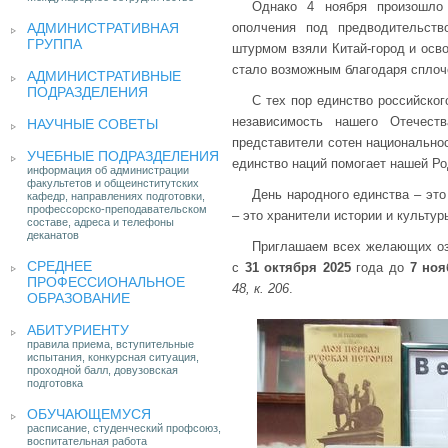
Однако 4 ноября произошло 
АДМИНИСТРАТИВНАЯ
ополчения под предводительст
ГРУППА
штурмом взяли Китай-город и осв
стало возможным благодаря сплочё
АДМИНИСТРАТИВНЫЕ
ПОДРАЗДЕЛЕНИЯ
С тех пор единство российског
независимость нашего Отечест
НАУЧНЫЕ СОВЕТЫ
представители сотен национальнос
УЧЕБНЫЕ ПОДРАЗДЕЛЕНИЯ
единство наций помогает нашей Ро
информация об администрации
факультетов и общеинститутских
День народного единства – это
кафедр, направлениях подготовки,
профессорско-преподавательском
– это хранители истории и культур
составе, адреса и телефоны
деканатов
Приглашаем всех желающих оз
СРЕДНЕЕ
с
31 октября 2025
года до
7 ноя
ПРОФЕССИОНАЛЬНОЕ
48, к. 206
.
ОБРАЗОВАНИЕ
АБИТУРИЕНТУ
правила приема, вступительные
испытания, конкурсная ситуация,
проходной балл, довузовская
подготовка
ОБУЧАЮЩЕМУСЯ
расписание, студенческий профсоюз,
воспитательная работа