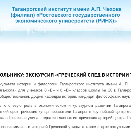
КОЛЬНИКУ: ЭКСКУРСИЯ «ГРЕЧЕСКИЙ СЛЕД В ИСТОРИИ
ультета истории и филологии Таганрогского института имени А. П.
аганрога» для учеников 8 «Б» и 8 «В» классов школы № 20 г. Таганр
 обществознания, доцент кафедры истории, кандидат философских наук 
о ключевую роль в экономическом и культурном развитии Таганрога
откий срок греческие купцы превратили Таганрог в крупнейший центр м
ала Греческая улица – одна из главных исторических артерий центра Та
познакомились с историей Греческой улицы, а также с архитектурными