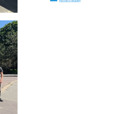
«БлагоТвори»