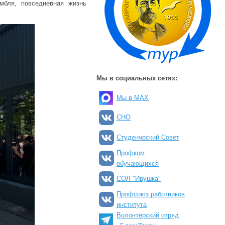
амбля, повседневная жизнь
Мы в социальных сетях:
Мы в MAX
СНО
Студенческий Совет
Профком
обучающихся
СОЛ "Ивушка"
Профсоюз работников
института
Волонтёрский отряд