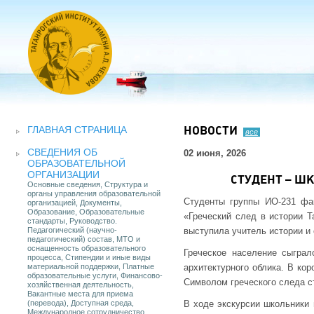
ГЛАВНАЯ СТРАНИЦА
НОВОСТИ
все
СВЕДЕНИЯ ОБ
02 июня, 2026
ОБРАЗОВАТЕЛЬНОЙ
ОРГАНИЗАЦИИ
СТУДЕНТ – Ш
Основные сведения, Структура и
органы управления образовательной
Студенты группы ИО-231 фак
организацией, Документы,
Образование, Образовательные
«Греческий след в истории Т
стандарты, Руководство.
Педагогический (научно-
выступила учитель истории и
педагогический) состав, МТО и
оснащенность образовательного
Греческое население сыграл
процесса, Стипендии и иные виды
материальной поддержки, Платные
архитектурного облика. В кор
образовательные услуги, Финансово-
Символом греческого следа ст
хозяйственная деятельность,
Вакантные места для приема
(перевода), Доступная среда,
В ходе экскурсии школьники 
Международное сотрудничество