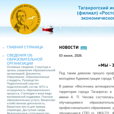
ГЛАВНАЯ СТРАНИЦА
НОВОСТИ
все
СВЕДЕНИЯ ОБ
03 июня, 2026
ОБРАЗОВАТЕЛЬНОЙ
ОРГАНИЗАЦИИ
«МЫ - 
Основные сведения, Структура и
органы управления образовательной
Под таким девизом прошло проф
организацией, Документы,
Образование, Образовательные
молодёжи Администрации города Т
стандарты, Руководство.
Педагогический (научно-
В рамках «Месячника антинаркоти
педагогический) состав, МТО и
оснащенность образовательного
территории города Таганрога» в
процесса, Стипендии и иные виды
материальной поддержки, Платные
имени А. П. Чехова состоялась
образовательные услуги, Финансово-
обучающимися образователь
хозяйственная деятельность,
Вакантные места для приема
профессионального образования, у
(перевода), Доступная среда,
обучающиеся СПО гр. НК9-711, ФК
Международное сотрудничество