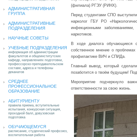
(филиала) РГЭУ (РИНХ).
АДМИНИСТРАТИВНАЯ
ГРУППА
Перед студентами СПО выступили 
нарколог ГБУ РО «Наркологичес
АДМИНИСТРАТИВНЫЕ
инфекционными заболеваниями,
ПОДРАЗДЕЛЕНИЯ
наркотиков.
НАУЧНЫЕ СОВЕТЫ
В ходе диалога обучающиеся с
УЧЕБНЫЕ ПОДРАЗДЕЛЕНИЯ
собственное мнение о проблемах 
информация об администрации
факультетов и общеинститутских
профилактике ВИЧ и СПИДа.
кафедр, направлениях подготовки,
профессорско-преподавательском
Главный вывод, который сделали
составе, адреса и телефоны
деканатов
позаботится о твоём будущем! Под
СРЕДНЕЕ
Мероприятие подчеркнуло важ
ПРОФЕССИОНАЛЬНОЕ
ответственности за свою жизнь.
ОБРАЗОВАНИЕ
АБИТУРИЕНТУ
правила приема, вступительные
испытания, конкурсная ситуация,
проходной балл, довузовская
подготовка
ОБУЧАЮЩЕМУСЯ
расписание, студенческий профсоюз,
воспитательная работа