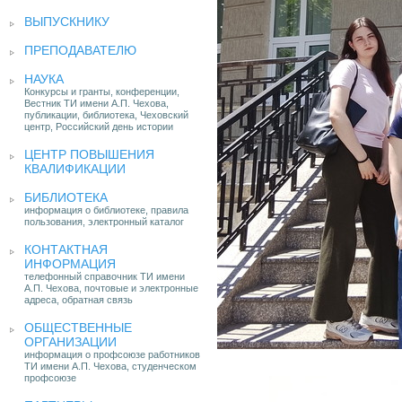
ВЫПУСКНИКУ
ПРЕПОДАВАТЕЛЮ
НАУКА
Конкурсы и гранты, конференции,
Вестник ТИ имени А.П. Чехова,
публикации, библиотека, Чеховский
центр, Российский день истории
ЦЕНТР ПОВЫШЕНИЯ
КВАЛИФИКАЦИИ
БИБЛИОТЕКА
информация о библиотеке, правила
пользования, электронный каталог
КОНТАКТНАЯ
ИНФОРМАЦИЯ
телефонный справочник ТИ имени
А.П. Чехова, почтовые и электронные
адреса, обратная связь
ОБЩЕСТВЕННЫЕ
ОРГАНИЗАЦИИ
информация о профсоюзе работников
ТИ имени А.П. Чехова, студенческом
профсоюзе