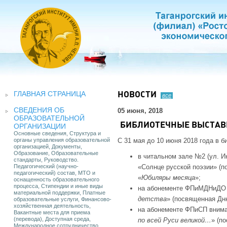
ГЛАВНАЯ СТРАНИЦА
НОВОСТИ
все
СВЕДЕНИЯ ОБ
05 июня, 2018
ОБРАЗОВАТЕЛЬНОЙ
БИБЛИОТЕЧНЫЕ ВЫСТАВ
ОРГАНИЗАЦИИ
Основные сведения, Структура и
органы управления образовательной
С 31 мая до 10 июня 2018 года в 
организацией, Документы,
Образование, Образовательные
в читальном зале №2 (ул. И
стандарты, Руководство.
Педагогический (научно-
«Солнце русской поэзии» (п
педагогический) состав, МТО и
«
Юбиляры месяца
»;
оснащенность образовательного
процесса, Стипендии и иные виды
на абонементе ФПиМДНиДО 
материальной поддержки, Платные
детства
» (посвященная Дн
образовательные услуги, Финансово-
хозяйственная деятельность,
на абонементе ФПиСП внима
Вакантные места для приема
(перевода), Доступная среда,
по всей Руси великой…
» (п
Международное сотрудничество