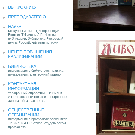
ВЫПУСКНИКУ
ПРЕПОДАВАТЕЛЮ
НАУКА
Конкурсы и гранты, конференции,
Вестник ТИ имени А.П. Чехова,
публикации, библиотека, Чеховский
центр, Российский день истории
ЦЕНТР ПОВЫШЕНИЯ
КВАЛИФИКАЦИИ
БИБЛИОТЕКА
информация о библиотеке, правила
пользования, электронный каталог
КОНТАКТНАЯ
ИНФОРМАЦИЯ
телефонный справочник ТИ имени
А.П. Чехова, почтовые и электронные
адреса, обратная связь
ОБЩЕСТВЕННЫЕ
ОРГАНИЗАЦИИ
информация о профсоюзе работников
ТИ имени А.П. Чехова, студенческом
профсоюзе