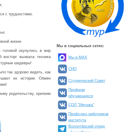
и;
ся с трудностями;
ье.
евной жизни.
Мы в социальных сетях:
с головой окунулись в мир
 восторг вызвала техника
Мы в MAX
ктурные шедевры!
СНО
ло так здорово видеть, как
ушают их истории. Обмен
Студенческий Совет
ыми!
Профком
ному родительству, крепким
обучающихся
СОЛ "Ивушка"
Профсоюз работников
института
Волонтёрский отряд