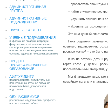
– проработать свои глубин
АДМИНИСТРАТИВНАЯ
ГРУППА
– найти внутренние ресурс
АДМИНИСТРАТИВНЫЕ
– улучшить отношение к се
ПОДРАЗДЕЛЕНИЯ
– Укрепить детско-родител
НАУЧНЫЕ СОВЕТЫ
Это был ценный опыт самоп
УЧЕБНЫЕ ПОДРАЗДЕЛЕНИЯ
информация об администрации
Пока родители занималис
факультетов и общеинститутских
осеннего вдохновения, соз
кафедр, направлениях подготовки,
профессорско-преподавательском
росписи манкой – это было 
составе, адреса и телефоны деканатов
В конце встречи дети и р
СРЕДНЕЕ
горят глаза у детей, рас
ПРОФЕССИОНАЛЬНОЕ
ОБРАЗОВАНИЕ
положительными эмоциями, ул
АБИТУРИЕНТУ
Мы благодарим всех, кто 
правила приема, вступительные
семейным связям и счастлив
испытания, конкурсная ситуация,
проходной балл, довузовская
подготовка
ОБУЧАЮЩЕМУСЯ
расписание, студенческий профсоюз,
воспитательная работа