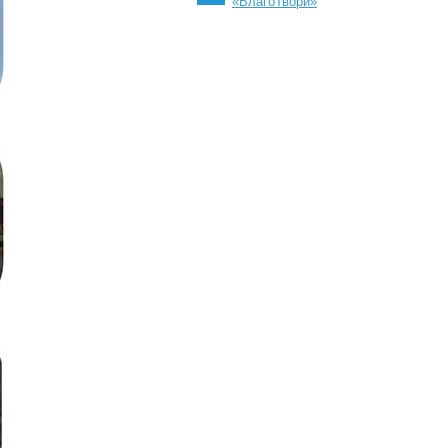
«БлагоТвори»