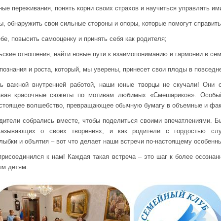
ные переживания, понять корни своих страхов и научиться управлять им
ы, обнаружить свои сильные стороны и опоры, которые помогут справить
бе, повысить самооценку и принять себя как родителя;
ьские отношения, найти новые пути к взаимопониманию и гармонии в сем
ознания и роста, который, мы уверены, принесет свои плоды в повседн
ь важной внутренней работой, наши юные творцы не скучали! Они 
давая красочные сюжеты по мотивам любимых «Смешариков». Особый
настоящее волшебство, превращающее обычную бумагу в объемные и фа
одители собрались вместе, чтобы поделиться своими впечатлениями. Бы
сказывающих о своих творениях, и как родители с гордостью сл
ыбки и объятия – вот что делает наши встречи по-настоящему особенн
присоединился к нам! Каждая такая встреча – это шаг к более осознан
ым детям.