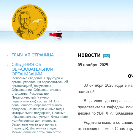
ГЛАВНАЯ СТРАНИЦА
НОВОСТИ
все
СВЕДЕНИЯ ОБ
05 ноября, 2025
ОБРАЗОВАТЕЛЬНОЙ
ОРГАНИЗАЦИИ
О
Основные сведения, Структура и
органы управления образовательной
30 октября 2025 года в н
организацией, Документы,
Образование, Образовательные
полезной.
стандарты, Руководство.
Педагогический (научно-
В рамках договора о со
педагогический) состав, МТО и
оснащенность образовательного
представители кафедры псих
процесса, Стипендии и иные виды
материальной поддержки, Платные
декана по УВР Л.И. Кобышева
образовательные услуги, Финансово-
хозяйственная деятельность,
Родители вместе со специ
Вакантные места для приема
(перевода), Доступная среда,
отношения в семье. С помощь
Международное сотрудничество