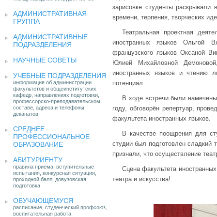
зарисовке студенты раскрывали в
АДМИНИСТРАТИВНАЯ
времени, терпения, творческих иде
ГРУППА
Театральная проектная деяте
АДМИНИСТРАТИВНЫЕ
иностранных языков Ольгой В
ПОДРАЗДЕЛЕНИЯ
французского языков Оксаной Ви
НАУЧНЫЕ СОВЕТЫ
Юлией Михайловной Демоновой
иностранных языков и чтению л
УЧЕБНЫЕ ПОДРАЗДЕЛЕНИЯ
информация об администрации
потенциал.
факультетов и общеинститутских
кафедр, направлениях подготовки,
В ходе встречи были намечены
профессорско-преподавательском
составе, адреса и телефоны
году, обговорён репертуар, пров
деканатов
факультета
иностранных языков.
СРЕДНЕЕ
В качестве поощрения для сту
ПРОФЕССИОНАЛЬНОЕ
студии был подготовлен сладкий 
ОБРАЗОВАНИЕ
признали, что осуществление теат
АБИТУРИЕНТУ
правила приема, вступительные
Сцена факультета иностранных
испытания, конкурсная ситуация,
театра и искусства!
проходной балл, довузовская
подготовка
ОБУЧАЮЩЕМУСЯ
расписание, студенческий профсоюз,
воспитательная работа