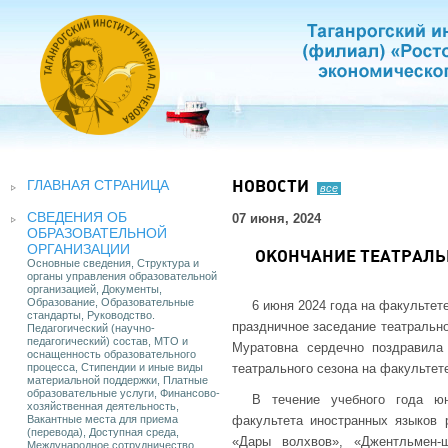
ГЛАВНАЯ СТРАНИЦА
НОВОСТИ
все
СВЕДЕНИЯ ОБ
07 июня, 2024
ОБРАЗОВАТЕЛЬНОЙ
ОРГАНИЗАЦИИ
ОКОНЧАНИЕ ТЕАТРАЛЬ
Основные сведения, Структура и
органы управления образовательной
организацией, Документы,
Образование, Образовательные
6 июня 2024 года на факультет
стандарты, Руководство.
праздничное заседание театрально
Педагогический (научно-
педагогический) состав, МТО и
Муратовна сердечно поздравила
оснащенность образовательного
процесса, Стипендии и иные виды
театрального сезона на факультет
материальной поддержки, Платные
образовательные услуги, Финансово-
В течение учебного года юн
хозяйственная деятельность,
Вакантные места для приема
факультета иностранных языков 
(перевода), Доступная среда,
«Дары волхвов», «Джентльмен-
Международное сотрудничество