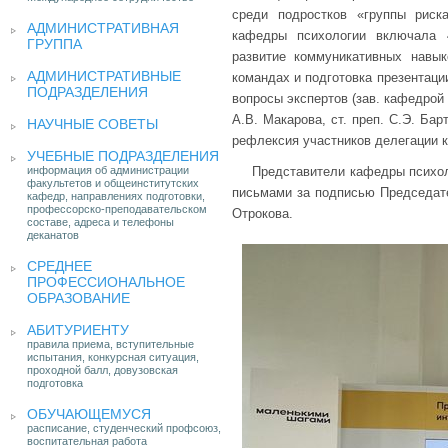
среди подростков «группы риск
АДМИНИСТРАТИВНАЯ
кафедры психологии включала 4
ГРУППА
развитие коммуникативных навы
АДМИНИСТРАТИВНЫЕ
командах и подготовка презентации
ПОДРАЗДЕЛЕНИЯ
вопросы экспертов (зав. кафедрой 
А.В. Макарова, ст. преп. С.Э. Бар
НАУЧНЫЕ СОВЕТЫ
рефлексия участников делегации 
УЧЕБНЫЕ ПОДРАЗДЕЛЕНИЯ
информация об администрации
Представители кафедры психо
факультетов и общеинститутских
письмами за подписью Председате
кафедр, направлениях подготовки,
профессорско-преподавательском
Отрокова.
составе, адреса и телефоны
деканатов
СРЕДНЕЕ
ПРОФЕССИОНАЛЬНОЕ
ОБРАЗОВАНИЕ
АБИТУРИЕНТУ
правила приема, вступительные
испытания, конкурсная ситуация,
проходной балл, довузовская
подготовка
ОБУЧАЮЩЕМУСЯ
расписание, студенческий профсоюз,
воспитательная работа