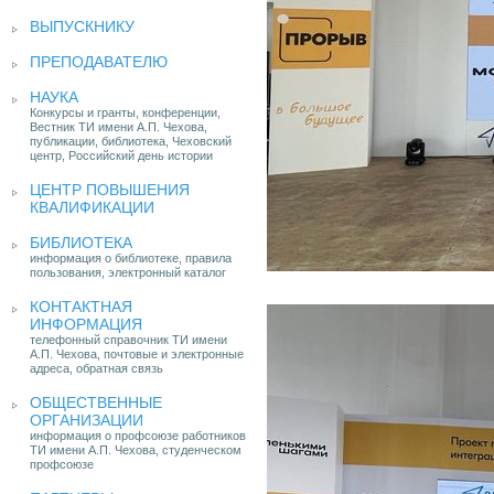
ВЫПУСКНИКУ
ПРЕПОДАВАТЕЛЮ
НАУКА
Конкурсы и гранты, конференции,
Вестник ТИ имени А.П. Чехова,
публикации, библиотека, Чеховский
центр, Российский день истории
ЦЕНТР ПОВЫШЕНИЯ
КВАЛИФИКАЦИИ
БИБЛИОТЕКА
информация о библиотеке, правила
пользования, электронный каталог
КОНТАКТНАЯ
ИНФОРМАЦИЯ
телефонный справочник ТИ имени
А.П. Чехова, почтовые и электронные
адреса, обратная связь
ОБЩЕСТВЕННЫЕ
ОРГАНИЗАЦИИ
информация о профсоюзе работников
ТИ имени А.П. Чехова, студенческом
профсоюзе