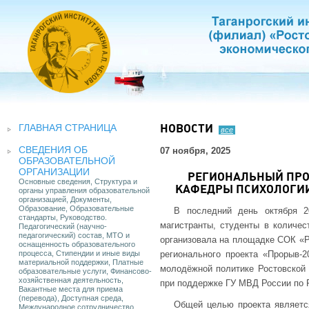
ГЛАВНАЯ СТРАНИЦА
НОВОСТИ
все
СВЕДЕНИЯ ОБ
07 ноября, 2025
ОБРАЗОВАТЕЛЬНОЙ
ОРГАНИЗАЦИИ
РЕГИОНАЛЬНЫЙ ПРО
Основные сведения, Структура и
КАФЕДРЫ ПСИХОЛОГИИ
органы управления образовательной
организацией, Документы,
Образование, Образовательные
В последний день октября 2
стандарты, Руководство.
магистранты, студенты в количес
Педагогический (научно-
педагогический) состав, МТО и
организовала на площадке СОК «Р
оснащенность образовательного
процесса, Стипендии и иные виды
регионального проекта «Прорыв-2
материальной поддержки, Платные
молодёжной политике Ростовской 
образовательные услуги, Финансово-
хозяйственная деятельность,
при поддержке ГУ МВД России по Р
Вакантные места для приема
(перевода), Доступная среда,
Общей целью проекта являетс
Международное сотрудничество