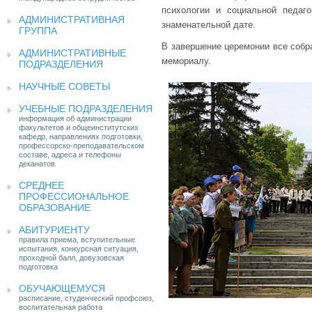
психологии и социальной педаго
АДМИНИСТРАТИВНАЯ
знаменательной дате.
ГРУППА
В завершение церемонии все собр
АДМИНИСТРАТИВНЫЕ
мемориалу.
ПОДРАЗДЕЛЕНИЯ
НАУЧНЫЕ СОВЕТЫ
УЧЕБНЫЕ ПОДРАЗДЕЛЕНИЯ
информация об администрации
факультетов и общеинститутских
кафедр, направлениях подготовки,
профессорско-преподавательском
составе, адреса и телефоны
деканатов
СРЕДНЕЕ
ПРОФЕССИОНАЛЬНОЕ
ОБРАЗОВАНИЕ
АБИТУРИЕНТУ
правила приема, вступительные
испытания, конкурсная ситуация,
проходной балл, довузовская
подготовка
ОБУЧАЮЩЕМУСЯ
расписание, студенческий профсоюз,
воспитательная работа