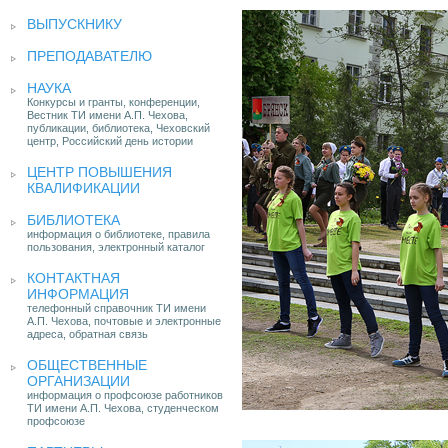
ВЫПУСКНИКУ
ПРЕПОДАВАТЕЛЮ
НАУКА
Конкурсы и гранты, конференции,
Вестник ТИ имени А.П. Чехова,
публикации, библиотека, Чеховский
центр, Российский день истории
ЦЕНТР ПОВЫШЕНИЯ
КВАЛИФИКАЦИИ
БИБЛИОТЕКА
информация о библиотеке, правила
пользования, электронный каталог
КОНТАКТНАЯ
ИНФОРМАЦИЯ
телефонный справочник ТИ имени
А.П. Чехова, почтовые и электронные
адреса, обратная связь
ОБЩЕСТВЕННЫЕ
ОРГАНИЗАЦИИ
информация о профсоюзе работников
ТИ имени А.П. Чехова, студенческом
профсоюзе