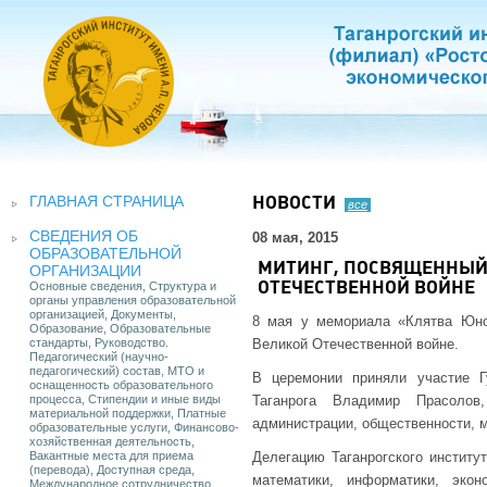
ГЛАВНАЯ СТРАНИЦА
НОВОСТИ
все
СВЕДЕНИЯ ОБ
08 мая, 2015
ОБРАЗОВАТЕЛЬНОЙ
МИТИНГ, ПОСВЯЩЕННЫЙ
ОРГАНИЗАЦИИ
Основные сведения, Структура и
ОТЕЧЕСТВЕННОЙ ВОЙНЕ
органы управления образовательной
организацией, Документы,
8 мая у мемориала «Клятва Юно
Образование, Образовательные
стандарты, Руководство.
Великой Отечественной войне.
Педагогический (научно-
педагогический) состав, МТО и
В церемонии приняли участие Г
оснащенность образовательного
процесса, Стипендии и иные виды
Таганрога Владимир Прасолов
материальной поддержки, Платные
администрации, общественности, 
образовательные услуги, Финансово-
хозяйственная деятельность,
Вакантные места для приема
Делегацию Таганрогского институ
(перевода), Доступная среда,
математики, информатики, эко
Международное сотрудничество