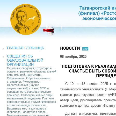
ГЛАВНАЯ СТРАНИЦА
НОВОСТИ
все
СВЕДЕНИЯ ОБ
08 ноября, 2025
ОБРАЗОВАТЕЛЬНОЙ
ОРГАНИЗАЦИИ
ПОДГОТОВКА К РЕАЛИЗА
Основные сведения, Структура и
СЧАСТЬЕ БЫТЬ СОБО
органы управления образовательной
организацией, Документы,
ПРЕЗИДЕ
Образование, Образовательные
стандарты, Руководство.
С 10 по 13 ноября 2025 г. н
Педагогический (научно-
педагогический) состав, МТО и
технического университета (г. М
оснащенность образовательного
грантов реализуется проект «AR
процесса, Стипендии и иные виды
материальной поддержки, Платные
автор идеи, руководитель проекта
образовательные услуги, Финансово-
хозяйственная деятельность,
грантового центра, доцент Институ
Вакантные места для приема
(перевода), Доступная среда,
Данная инициатива, являюща
Международное сотрудничество