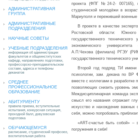
проекта (ФПГ №24-2- 007165), 
АДМИНИСТРАТИВНАЯ
студенческой молодёжи в возрас
ГРУППА
Мариуполя и пережившей военные 
АДМИНИСТРАТИВНЫЕ
В проекте в качестве эксперт
ПОДРАЗДЕЛЕНИЯ
Ростовской области: Южного
НАУЧНЫЕ СОВЕТЫ
государственного технического у
экономического университета 
УЧЕБНЫЕ ПОДРАЗДЕЛЕНИЯ
А.П.Чехова (филиала) РГЭУ (РИН
информация об администрации
факультетов и общеинститутских
государственного технического уни
кафедр, направлениях подготовки,
профессорско-преподавательском
Второй год подряд ТИ имени
составе, адреса и телефоны
деканатов
психологии, зам. декана по ВР
вместе с коллегами в разработке п
СРЕДНЕЕ
ПРОФЕССИОНАЛЬНОЕ
позволяющих снизить уровень эм
ОБРАЗОВАНИЕ
Междисциплинарная команда экспе
смысл его названия отражает глу
АБИТУРИЕНТУ
правила приема, вступительные
искусство и нахождение важных о
испытания, конкурсная ситуация,
себя, можно попробовать приблизи
проходной балл, довузовская
подготовка
«ART-счастье быть собой» – 
ОБУЧАЮЩЕМУСЯ
погружения в себя!
расписание, студенческий профсоюз,
воспитательная работа