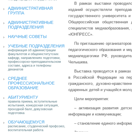
В рамках выставки проводилс
АДМИНИСТРАТИВНАЯ
изданий осуществляли преподав
ГРУППА
государственного университета 
Общероссийская общественная 
АДМИНИСТРАТИВНЫЕ
ПОДРАЗДЕЛЕНИЯ
специалистов медиаобразования,
«ЮНПРЕСС».
НАУЧНЫЕ СОВЕТЫ
По приглашению организаторов
УЧЕБНЫЕ ПОДРАЗДЕЛЕНИЯ
педагогического образования и ме
информация об администрации
факультетов и общеинститутских
медиапедагогики РФ, руководи
кафедр, направлениях подготовки,
профессорско-преподавательском
Челышева.
составе, адреса и телефоны
деканатов
Выставка проводится в рамках
в Российской Федерации на пе
СРЕДНЕЕ
ПРОФЕССИОНАЛЬНОЕ
гражданского, духовно-нравствен
ОБРАЗОВАНИЕ
одаренных детей и учащейся моло
АБИТУРИЕНТУ
Цели мероприятия:
правила приема, вступительные
испытания, конкурсная ситуация,
– активизация развития детс
проходной балл, довузовская
подготовка
информации и коммуникации;
ОБУЧАЮЩЕМУСЯ
– становление единого информа
расписание, студенческий профсоюз,
воспитательная работа