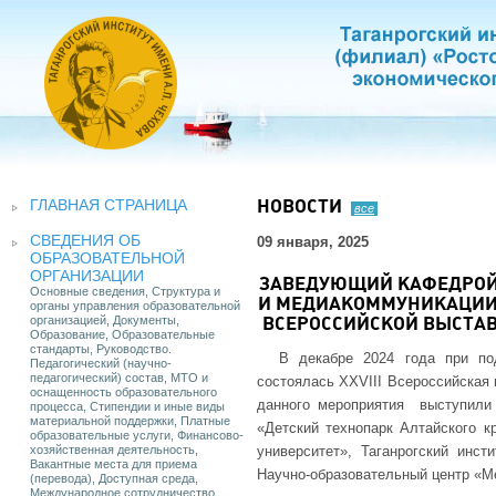
ГЛАВНАЯ СТРАНИЦА
НОВОСТИ
все
СВЕДЕНИЯ ОБ
09 января, 2025
ОБРАЗОВАТЕЛЬНОЙ
ОРГАНИЗАЦИИ
ЗАВЕДУЮЩИЙ КАФЕДРОЙ
Основные сведения, Структура и
И МЕДИАКОММУНИКАЦИИ 
органы управления образовательной
организацией, Документы,
ВСЕРОССИЙСКОЙ ВЫСТА
Образование, Образовательные
стандарты, Руководство.
В декабре 2024 года при по
Педагогический (научно-
педагогический) состав, МТО и
состоялась XXVIII Всероссийская
оснащенность образовательного
данного мероприятия выступили
процесса, Стипендии и иные виды
материальной поддержки, Платные
«Детский технопарк Алтайского к
образовательные услуги, Финансово-
хозяйственная деятельность,
университет», Таганрогский ин
Вакантные места для приема
Научно-образовательный центр «М
(перевода), Доступная среда,
Международное сотрудничество