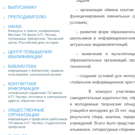
Задачи:
ВЫПУСКНИКУ
– организация обмена опытом 
функционирования ювенильных с
ПРЕПОДАВАТЕЛЮ
условиях;
НАУКА
Конкурсы и гранты, конференции,
– развитие форм образователь
Вестник ТИ имени А.П. Чехова,
школьников в информационно-ко
публикации, библиотека, Чеховский
центр, Российский день истории
актуальных медиакомпетенций;
ЦЕНТР ПОВЫШЕНИЯ
– выявление и мультиплици
КВАЛИФИКАЦИИ
образовательных организаций, п
БИБЛИОТЕКА
технологий;
информация о библиотеке, правила
пользования, электронный каталог
– создание условий для интег
глобальное информационное прост
КОНТАКТНАЯ
ИНФОРМАЦИЯ
В конкурсе участвовали 
телефонный справочник ТИ имени
А.П. Чехова, почтовые и электронные
самодеятельные издательства, об
адреса, обратная связь
и молодежные творческие объед
ОБЩЕСТВЕННЫЕ
учащейся молодежи до 25 лет, из
ОРГАНИЗАЦИИ
результате сбора, анализа, пере
информация о профсоюзе работников
учреждений. Всего было представл
ТИ имени А.П. Чехова, студенческом
профсоюзе
альманахи, литературные сборники