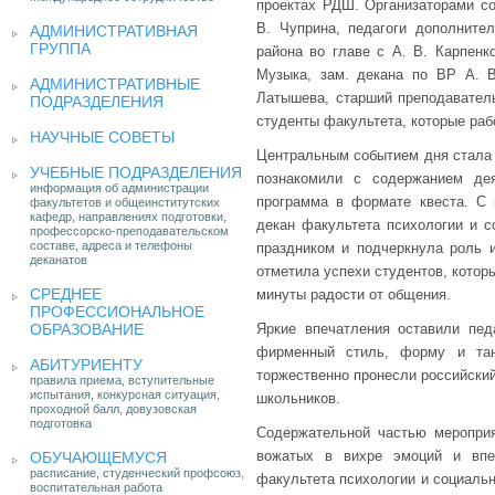
проектах РДШ. Организаторами со
В. Чуприна, педагоги дополните
АДМИНИСТРАТИВНАЯ
ГРУППА
района во главе с А. В. Карпенк
Музыка, зам. декана по ВР А. В
АДМИНИСТРАТИВНЫЕ
Латышева, старший преподаватель
ПОДРАЗДЕЛЕНИЯ
студенты факультета, которые раб
НАУЧНЫЕ СОВЕТЫ
Центральным событием дня стала т
УЧЕБНЫЕ ПОДРАЗДЕЛЕНИЯ
познакомили с содержанием де
информация об администрации
программа в формате квеста. С 
факультетов и общеинститутских
кафедр, направлениях подготовки,
декан факультета психологии и с
профессорско-преподавательском
составе, адреса и телефоны
праздником и подчеркнула роль 
деканатов
отметила успехи студентов, котор
СРЕДНЕЕ
минуты радости от общения.
ПРОФЕССИОНАЛЬНОЕ
ОБРАЗОВАНИЕ
Яркие впечатления оставили пед
фирменный стиль, форму и тан
АБИТУРИЕНТУ
торжественно пронесли российский
правила приема, вступительные
испытания, конкурсная ситуация,
школьников.
проходной балл, довузовская
подготовка
Содержательной частью мероприя
вожатых в вихре эмоций и впе
ОБУЧАЮЩЕМУСЯ
расписание, студенческий профсоюз,
факультета психологии и социальн
воспитательная работа