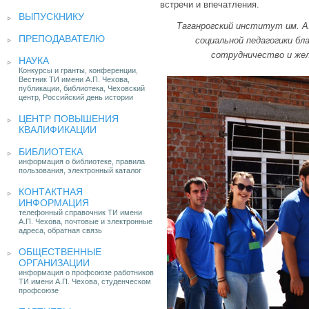
встречи и впечатления.
ВЫПУСКНИКУ
Таганрогский институт им. А
ПРЕПОДАВАТЕЛЮ
социальной педагогики бл
сотрудничество и жел
НАУКА
Конкурсы и гранты, конференции,
Вестник ТИ имени А.П. Чехова,
публикации, библиотека, Чеховский
центр, Российский день истории
ЦЕНТР ПОВЫШЕНИЯ
КВАЛИФИКАЦИИ
БИБЛИОТЕКА
информация о библиотеке, правила
пользования, электронный каталог
КОНТАКТНАЯ
ИНФОРМАЦИЯ
телефонный справочник ТИ имени
А.П. Чехова, почтовые и электронные
адреса, обратная связь
ОБЩЕСТВЕННЫЕ
ОРГАНИЗАЦИИ
информация о профсоюзе работников
ТИ имени А.П. Чехова, студенческом
профсоюзе