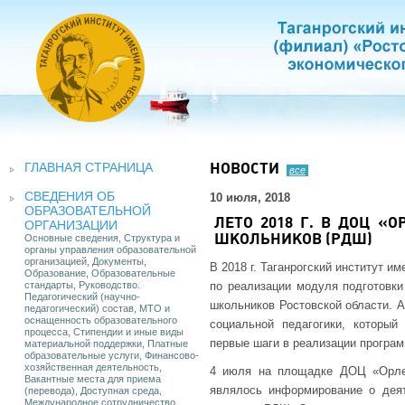
ГЛАВНАЯ СТРАНИЦА
НОВОСТИ
все
СВЕДЕНИЯ ОБ
10 июля, 2018
ОБРАЗОВАТЕЛЬНОЙ
ЛЕТО 2018 Г. В ДОЦ «
ОРГАНИЗАЦИИ
Основные сведения, Структура и
ШКОЛЬНИКОВ (РДШ)
органы управления образовательной
организацией, Документы,
В 2018 г. Таганрогский институт 
Образование, Образовательные
стандарты, Руководство.
по реализации модуля подготовки
Педагогический (научно-
школьников Ростовской области. 
педагогический) состав, МТО и
оснащенность образовательного
социальной педагогики, которы
процесса, Стипендии и иные виды
первые шаги в реализации програ
материальной поддержки, Платные
образовательные услуги, Финансово-
хозяйственная деятельность,
4 июля на площадке ДОЦ «Орлен
Вакантные места для приема
являлось информирование о дея
(перевода), Доступная среда,
Международное сотрудничество