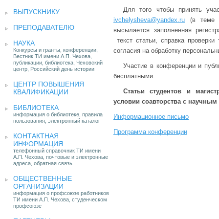
Для того чтобы принять уча
ВЫПУСКНИКУ
ivchelysheva@yandex.ru
(в теме п
ПРЕПОДАВАТЕЛЮ
высылается заполненная регистр
текст статьи, справка проверки 
НАУКА
Конкурсы и гранты, конференции,
согласия на обработку персональ
Вестник ТИ имени А.П. Чехова,
публикации, библиотека, Чеховский
Участие в конференции и публ
центр, Российский день истории
бесплатными.
ЦЕНТР ПОВЫШЕНИЯ
Статьи студентов и магис
КВАЛИФИКАЦИИ
условии соавторства с научным
БИБЛИОТЕКА
информация о библиотеке, правила
Информационное письмо
пользования, электронный каталог
Программа конференции
КОНТАКТНАЯ
ИНФОРМАЦИЯ
телефонный справочник ТИ имени
А.П. Чехова, почтовые и электронные
адреса, обратная связь
ОБЩЕСТВЕННЫЕ
ОРГАНИЗАЦИИ
информация о профсоюзе работников
ТИ имени А.П. Чехова, студенческом
профсоюзе