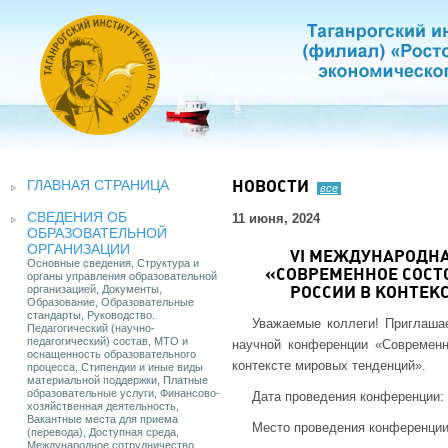
ГЛАВНАЯ СТРАНИЦА
НОВОСТИ
все
СВЕДЕНИЯ ОБ
11 июня, 2024
ОБРАЗОВАТЕЛЬНОЙ
ОРГАНИЗАЦИИ
VI МЕЖДУНАРОДН
Основные сведения, Структура и
«СОВРЕМЕННОЕ СОСТ
органы управления образовательной
организацией, Документы,
РОССИИ В КОНТЕК
Образование, Образовательные
стандарты, Руководство.
Уважаемые коллеги! Приглаша
Педагогический (научно-
педагогический) состав, МТО и
научной конференции «Современн
оснащенность образовательного
контексте мировых тенденций».
процесса, Стипендии и иные виды
материальной поддержки, Платные
образовательные услуги, Финансово-
Дата проведения конференции: 
хозяйственная деятельность,
Вакантные места для приема
Место проведения конференции
(перевода), Доступная среда,
Международное сотрудничество