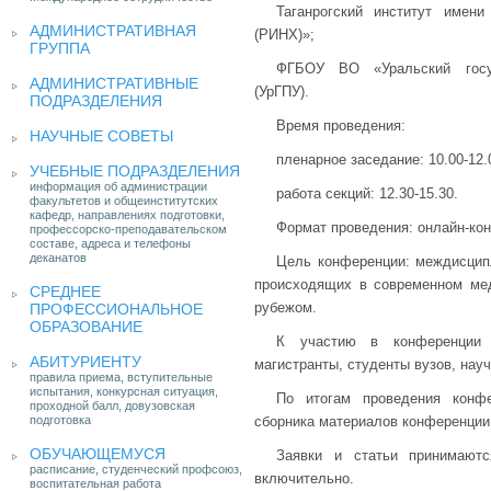
Таганрогский институт име
АДМИНИСТРАТИВНАЯ
(РИНХ)»;
ГРУППА
ФГБОУ ВО «Уральский госуд
АДМИНИСТРАТИВНЫЕ
(УрГПУ).
ПОДРАЗДЕЛЕНИЯ
Время проведения:
НАУЧНЫЕ СОВЕТЫ
пленарное заседание: 10.00-12.
УЧЕБНЫЕ ПОДРАЗДЕЛЕНИЯ
информация об администрации
работа секций: 12.30-15.30.
факультетов и общеинститутских
кафедр, направлениях подготовки,
Формат проведения: онлайн-ко
профессорско-преподавательском
составе, адреса и телефоны
деканатов
Цель конференции: междисцип
происходящих в современном мед
СРЕДНЕЕ
рубежом.
ПРОФЕССИОНАЛЬНОЕ
ОБРАЗОВАНИЕ
К участию в конференции п
АБИТУРИЕНТУ
магистранты, студенты вузов, нау
правила приема, вступительные
испытания, конкурсная ситуация,
По итогам проведения конфе
проходной балл, довузовская
подготовка
сборника материалов конференции
ОБУЧАЮЩЕМУСЯ
Заявки и статьи принимаютс
расписание, студенческий профсоюз,
включительно.
воспитательная работа