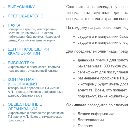
ВЫПУСКНИКУ
Составители олимпиады увере
«социальным лифтом» для та
ПРЕПОДАВАТЕЛЮ
специалистов и магистрантов высш
НАУКА
По каждому направлению олимпиад
Конкурсы и гранты, конференции,
Вестник ТИ имени А.П. Чехова,
студенты и выпускники бака
публикации, библиотека, Чеховский
центр, Российский день истории
студенты и выпускники спец
ЦЕНТР ПОВЫШЕНИЯ
Для победителей олимпиады пред
КВАЛИФИКАЦИИ
денежная премия для золоты
БИБЛИОТЕКА
бакалавриата, 300 тысяч ру
информация о библиотеке, правила
пользования, электронный каталог
сертификат для поступления
размещение профиля в Наци
КОНТАКТНАЯ
ИНФОРМАЦИЯ
к которому будут иметь дос
телефонный справочник ТИ имени
агентств. Всем, кто попадёт
А.П. Чехова, почтовые и электронные
адреса, обратная связь
подскажут, какие компетенци
ОБЩЕСТВЕННЫЕ
Олимпиада проводится по следую
ОРГАНИЗАЦИИ
информация о профсоюзе работников
Бизнес-информатика
ТИ имени А.П. Чехова, студенческом
Биотехнологии
профсоюзе
Геология