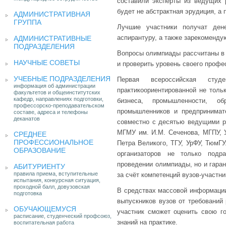
составили эксперты из ведущих 
будет не абстрактная эрудиция, а
АДМИНИСТРАТИВНАЯ
ГРУППА
Лучшие участники получат ден
аспирантуру, а также зарекоменду
АДМИНИСТРАТИВНЫЕ
ПОДРАЗДЕЛЕНИЯ
Вопросы олимпиады рассчитаны в 
НАУЧНЫЕ СОВЕТЫ
и проверить уровень своего проф
УЧЕБНЫЕ ПОДРАЗДЕЛЕНИЯ
Первая всероссийская сту
информация об администрации
практикоориентированной не толь
факультетов и общеинститутских
кафедр, направлениях подготовки,
бизнеса, промышленности, об
профессорско-преподавательском
промышленников и предпринимат
составе, адреса и телефоны
деканатов
совместно с десятью ведущими 
МГМУ им. И.М. Сеченова, МГПУ, У
СРЕДНЕЕ
ПРОФЕССИОНАЛЬНОЕ
Петра Великого, ТГУ, УрФУ, ТюмГУ
ОБРАЗОВАНИЕ
организаторов не только подр
проведении олимпиады, но и гара
АБИТУРИЕНТУ
правила приема, вступительные
за счёт компетенций вузов-участни
испытания, конкурсная ситуация,
проходной балл, довузовская
В средствах массовой информации
подготовка
выпускников вузов от требований
ОБУЧАЮЩЕМУСЯ
участник сможет оценить свою го
расписание, студенческий профсоюз,
знаний на практике.
воспитательная работа