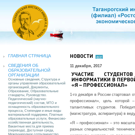
ГЛАВНАЯ СТРАНИЦА
НОВОСТИ
все
СВЕДЕНИЯ ОБ
11 декабря, 2017
ОБРАЗОВАТЕЛЬНОЙ
УЧАСТИЕ СТУДЕНТО
ОРГАНИЗАЦИИ
Основные сведения, Структура и
ИНФОРМАТИКИ В ПЕРВО
органы управления образовательной
«Я – ПРОФЕССИОНАЛ»
организацией, Документы,
Образование, Образовательные
1-го декабря в России стартовал 
стандарты, Руководство.
Педагогический (научно-
профессионал», цель которой 
педагогический) состав, МТО и
оснащенность образовательного
талантливых студентов. Победи
процесса, Стипендии и иные виды
(магистратура, аспирантура) в вед
материальной поддержки, Платные
образовательные услуги, Финансово-
хозяйственная деятельность,
«Я – профессионал» – это масшта
Вакантные места для приема
разных специальностей: техническ
(перевода), Доступная среда,
Международное сотрудничество