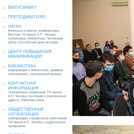
ВЫПУСКНИКУ
ПРЕПОДАВАТЕЛЮ
НАУКА
Конкурсы и гранты, конференции,
Вестник ТИ имени А.П. Чехова,
публикации, библиотека, Чеховский
центр, Российский день истории
ЦЕНТР ПОВЫШЕНИЯ
КВАЛИФИКАЦИИ
БИБЛИОТЕКА
информация о библиотеке, правила
пользования, электронный каталог
КОНТАКТНАЯ
ИНФОРМАЦИЯ
телефонный справочник ТИ имени
А.П. Чехова, почтовые и электронные
адреса, обратная связь
ОБЩЕСТВЕННЫЕ
ОРГАНИЗАЦИИ
информация о профсоюзе работников
ТИ имени А.П. Чехова, студенческом
профсоюзе