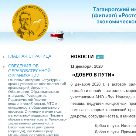
ГЛАВНАЯ СТРАНИЦА
НОВОСТИ
все
СВЕДЕНИЯ ОБ
11 декабря, 2020
ОБРАЗОВАТЕЛЬНОЙ
«ДОБРО В ПУТИ»
ОРГАНИЗАЦИИ
Основные сведения, Структура и
органы управления образовательной
8 декабря 2020 г. в актовом за
организацией, Документы,
офлайн и онлайн состоялось мероп
Образование, Образовательные
стандарты, Руководство.
участниками АНО «Луч Надежды». 
Педагогический (научно-
певицы, ведущей концертных прог
педагогический) состав, МТО и
оснащенность образовательного
помогло в форме творческой про
процесса, Стипендии и иные виды
материальной поддержки, Платные
доброты, сотрудничества, взаимо
образовательные услуги, Финансово-
хозяйственная деятельность,
Добро в пути. Идет по
Вакантные места для приема
(перевода), Доступная среда,
Добро в пути. Приумн
Международное сотрудничество