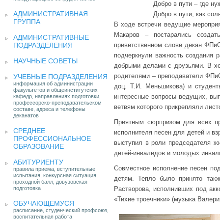
Добро в пути – где ну
АДМИНИСТРАТИВНАЯ
Добро в пути, как сол
ГРУППА
В ходе встречи ведущие мероприя
Макаров – постарались создат
АДМИНИСТРАТИВНЫЕ
ПОДРАЗДЕЛЕНИЯ
приветственном слове декан ФПи
подчеркнули важность создания 
НАУЧНЫЕ СОВЕТЫ
добрыми делами с друзьями. В х
родителями – преподаватели ФПиСП
УЧЕБНЫЕ ПОДРАЗДЕЛЕНИЯ
информация об администрации
доц. Т.И. Меньшикова) и студен
факультетов и общеинститутских
интересные вопросы ведущих, вып
кафедр, направлениях подготовки,
профессорско-преподавательском
ветвям которого прикрепляли лист
составе, адреса и телефоны
деканатов
Приятным сюрпризом для всех п
СРЕДНЕЕ
исполнителя песен для детей и вз
ПРОФЕССИОНАЛЬНОЕ
выступил в роли председателя жю
ОБРАЗОВАНИЕ
детей-инвалидов и молодых инвали
АБИТУРИЕНТУ
Совместное исполнение песен под
правила приема, вступительные
испытания, конкурсная ситуация,
детям. Тепло было принято так
проходной балл, довузовская
подготовка
Растворова, исполнивших под акк
«Тихие троечники» (музыка Валери
ОБУЧАЮЩЕМУСЯ
расписание, студенческий профсоюз,
воспитательная работа