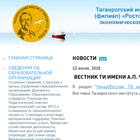
ГЛАВНАЯ СТРАНИЦА
НОВОСТИ
все
СВЕДЕНИЯ ОБ
12 июля, 2018
ОБРАЗОВАТЕЛЬНОЙ
ВЕСТНИК ТИ ИМЕНИ А.П.
ОРГАНИЗАЦИИ
Основные сведения, Структура и
органы управления образовательной
В раздел "
Наука/Вестник ТИ и
организацией, Документы,
Вестника Таганрогского института 
Образование, Образовательные
стандарты, Руководство.
Педагогический (научно-
педагогический) состав, МТО и
оснащенность образовательного
процесса, Стипендии и иные виды
материальной поддержки, Платные
образовательные услуги, Финансово-
хозяйственная деятельность,
Вакантные места для приема
(перевода), Доступная среда,
Международное сотрудничество