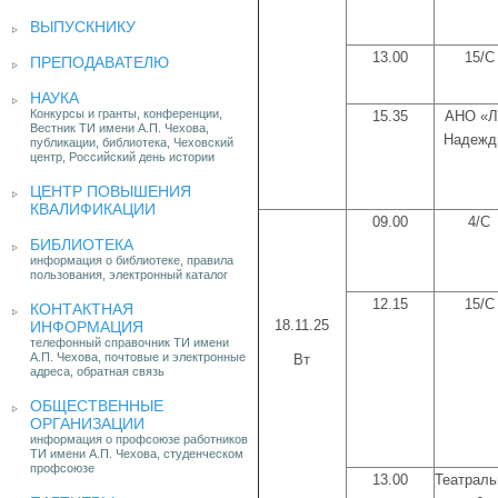
ВЫПУСКНИКУ
13.00
15/С
ПРЕПОДАВАТЕЛЮ
НАУКА
Конкурсы и гранты, конференции,
15.35
АНО «Л
Вестник ТИ имени А.П. Чехова,
Надежд
публикации, библиотека, Чеховский
центр, Российский день истории
ЦЕНТР ПОВЫШЕНИЯ
КВАЛИФИКАЦИИ
09.00
4/С
БИБЛИОТЕКА
информация о библиотеке, правила
пользования, электронный каталог
12.15
15/С
КОНТАКТНАЯ
18.11.25
ИНФОРМАЦИЯ
телефонный справочник ТИ имени
А.П. Чехова, почтовые и электронные
Вт
адреса, обратная связь
ОБЩЕСТВЕННЫЕ
ОРГАНИЗАЦИИ
информация о профсоюзе работников
ТИ имени А.П. Чехова, студенческом
профсоюзе
13.00
Театраль