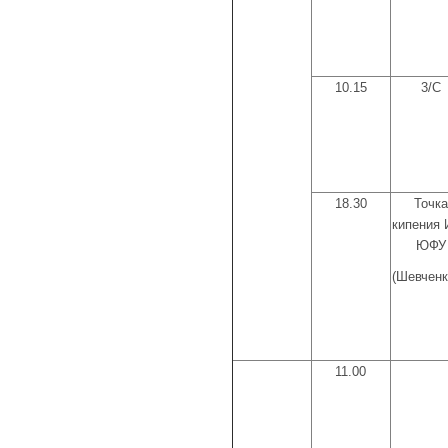
10.15
3/С
18.30
Точк
кипения
ЮФУ
(Шевченк
11.00