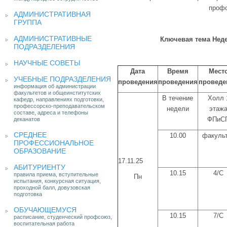
профо
АДМИНИСТРАТИВНАЯ
ГРУППА
АДМИНИСТРАТИВНЫЕ
Ключевая тема Нед
ПОДРАЗДЕЛЕНИЯ
НАУЧНЫЕ СОВЕТЫ
Дата
Время
Мест
УЧЕБНЫЕ ПОДРАЗДЕЛЕНИЯ
проведения
проведения
проведе
информация об администрации
факультетов и общеинститутских
В течение
Холл 
кафедр, направлениях подготовки,
профессорско-преподавательском
недели
этаж
составе, адреса и телефоны
ФПиС
деканатов
СРЕДНЕЕ
10.00
факуль
ПРОФЕССИОНАЛЬНОЕ
ОБРАЗОВАНИЕ
17.11.25
АБИТУРИЕНТУ
10.15
4/С
правила приема, вступительные
Пн
испытания, конкурсная ситуация,
проходной балл, довузовская
подготовка
ОБУЧАЮЩЕМУСЯ
10.15
7/С
расписание, студенческий профсоюз,
воспитательная работа