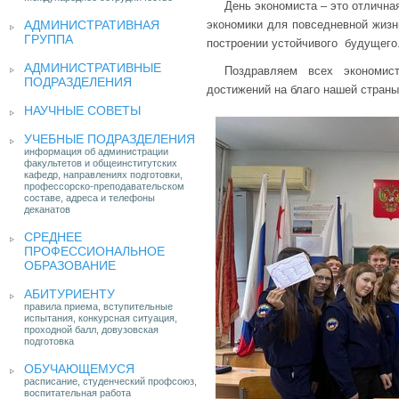
День экономиста – это отлична
АДМИНИСТРАТИВНАЯ
экономики для повседневной жизн
ГРУППА
построении устойчивого будущего
АДМИНИСТРАТИВНЫЕ
Поздравляем всех экономи
ПОДРАЗДЕЛЕНИЯ
достижений на благо нашей страны
НАУЧНЫЕ СОВЕТЫ
УЧЕБНЫЕ ПОДРАЗДЕЛЕНИЯ
информация об администрации
факультетов и общеинститутских
кафедр, направлениях подготовки,
профессорско-преподавательском
составе, адреса и телефоны
деканатов
СРЕДНЕЕ
ПРОФЕССИОНАЛЬНОЕ
ОБРАЗОВАНИЕ
АБИТУРИЕНТУ
правила приема, вступительные
испытания, конкурсная ситуация,
проходной балл, довузовская
подготовка
ОБУЧАЮЩЕМУСЯ
расписание, студенческий профсоюз,
воспитательная работа