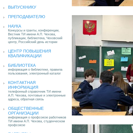
ВЫПУСКНИКУ
ПРЕПОДАВАТЕЛЮ
НАУКА
Конкурсы и гранты, конференции,
Вестник ТИ имени А.П. Чехова,
публикации, библиотека, Чеховский
центр, Российский день истории
ЦЕНТР ПОВЫШЕНИЯ
КВАЛИФИКАЦИИ
БИБЛИОТЕКА
информация о библиотеке, правила
пользования, электронный каталог
КОНТАКТНАЯ
ИНФОРМАЦИЯ
телефонный справочник ТИ имени
А.П. Чехова, почтовые и электронные
адреса, обратная связь
ОБЩЕСТВЕННЫЕ
ОРГАНИЗАЦИИ
информация о профсоюзе работников
ТИ имени А.П. Чехова, студенческом
профсоюзе