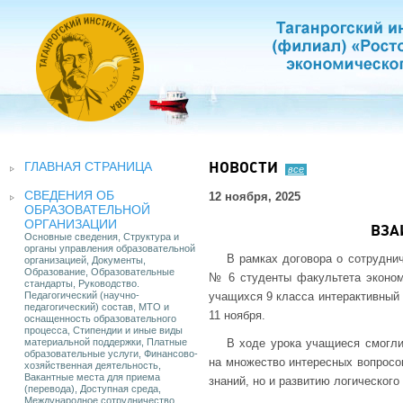
ГЛАВНАЯ СТРАНИЦА
НОВОСТИ
все
СВЕДЕНИЯ ОБ
12 ноября, 2025
ОБРАЗОВАТЕЛЬНОЙ
ОРГАНИЗАЦИИ
ВЗА
Основные сведения, Структура и
органы управления образовательной
В рамках договора о сотрудни
организацией, Документы,
Образование, Образовательные
№ 6 студенты факультета эконом
стандарты, Руководство.
Педагогический (научно-
учащихся 9 класса интерактивный
педагогический) состав, МТО и
11 ноября.
оснащенность образовательного
процесса, Стипендии и иные виды
материальной поддержки, Платные
В ходе урока учащиеся смогли
образовательные услуги, Финансово-
на множество интересных вопросов
хозяйственная деятельность,
Вакантные места для приема
знаний, но и развитию логическог
(перевода), Доступная среда,
Международное сотрудничество