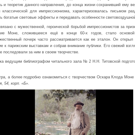
ь и теоретик данного направления, до конца жизни сохранивший ему в
 классической для импрессионизма, характеризовалась письмом ра
ь богатые световые эффекты и передавать особенности световоздушно
язано с мужественной, героической борьбой импрессионистов за призн
ние Моне, сложившееся ещё в конце 60-х годов, стало осново
ожественный почерк часто рассматривается как ее эталон. Он открыл
ие к парижским выставкам и собрав внимание публики. Его свежий взгл
е последовали за ним в своем творчестве.
а ведущим библиографом читального зала № 2 Н.Н. Титовской подгото
ра, а более подробно ознакомиться с творчеством Оскара Клода Моне
, 54, корп. «Б»
.