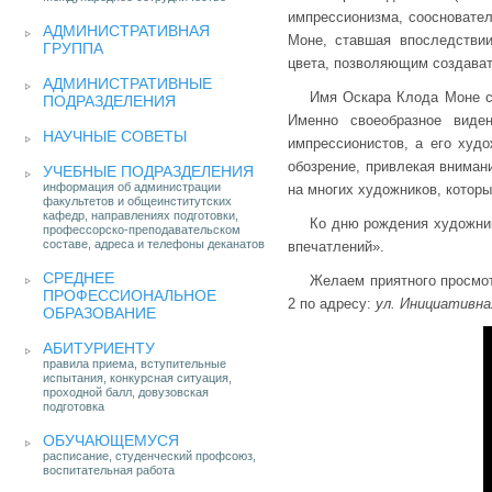
импрессионизма, соосновател
АДМИНИСТРАТИВНАЯ
Моне, ставшая впоследствии
ГРУППА
цвета, позволяющим создават
АДМИНИСТРАТИВНЫЕ
Имя Оскара Клода Моне св
ПОДРАЗДЕЛЕНИЯ
Именно своеобразное виде
НАУЧНЫЕ СОВЕТЫ
импрессионистов, а его худ
обозрение, привлекая вниман
УЧЕБНЫЕ ПОДРАЗДЕЛЕНИЯ
информация об администрации
на многих художников, которы
факультетов и общеинститутских
кафедр, направлениях подготовки,
Ко дню рождения художник
профессорско-преподавательском
составе, адреса и телефоны деканатов
впечатлений».
СРЕДНЕЕ
Желаем приятного просмот
ПРОФЕССИОНАЛЬНОЕ
2 по адресу:
ул. Инициативная
ОБРАЗОВАНИЕ
АБИТУРИЕНТУ
правила приема, вступительные
испытания, конкурсная ситуация,
проходной балл, довузовская
подготовка
ОБУЧАЮЩЕМУСЯ
расписание, студенческий профсоюз,
воспитательная работа