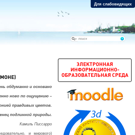
Для слабовидящих
ЭЛЕКТРОННАЯ
ИНФОРМАЦИОННО-
ОБРАЗОВАТЕЛЬНАЯ СРЕДА
 МОНЕ)
нь обдуманно и основано
енно ново по ощущению –
монией правдивых цветов.
енец подлинной природы.
Камиль Писсарро
едовательно, и мирового)