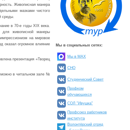
ерность. Живописная манера
здельными мазками чистого
й среды.
ание в 70-е годы XIX века.
й для живописной манеры
 импрессионизм на мировое
яд оказал огромное влияние
Мы в социальных сетях:
Мы в MAX
влена презентация «Творец
СНО
 можно в читальном зале №
Студенческий Совет
Профком
обучающихся
СОЛ "Ивушка"
Профсоюз работников
института
Волонтёрский отряд