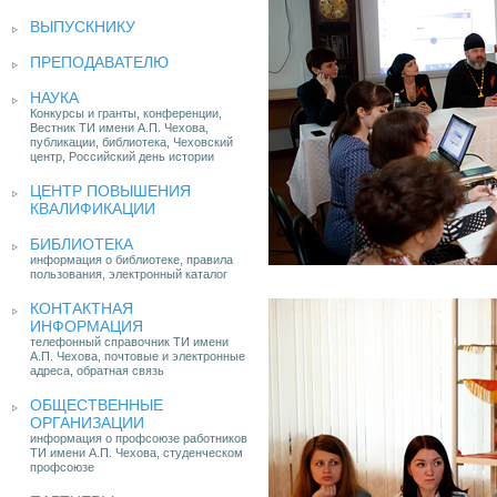
ВЫПУСКНИКУ
ПРЕПОДАВАТЕЛЮ
НАУКА
Конкурсы и гранты, конференции,
Вестник ТИ имени А.П. Чехова,
публикации, библиотека, Чеховский
центр, Российский день истории
ЦЕНТР ПОВЫШЕНИЯ
КВАЛИФИКАЦИИ
БИБЛИОТЕКА
информация о библиотеке, правила
пользования, электронный каталог
КОНТАКТНАЯ
ИНФОРМАЦИЯ
телефонный справочник ТИ имени
А.П. Чехова, почтовые и электронные
адреса, обратная связь
ОБЩЕСТВЕННЫЕ
ОРГАНИЗАЦИИ
информация о профсоюзе работников
ТИ имени А.П. Чехова, студенческом
профсоюзе