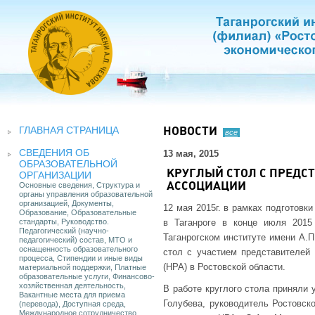
ГЛАВНАЯ СТРАНИЦА
НОВОСТИ
все
СВЕДЕНИЯ ОБ
13 мая, 2015
ОБРАЗОВАТЕЛЬНОЙ
КРУГЛЫЙ СТОЛ С ПРЕД
ОРГАНИЗАЦИИ
Основные сведения, Структура и
АССОЦИАЦИИ
органы управления образовательной
организацией, Документы,
12 мая 2015г. в рамках подготовк
Образование, Образовательные
стандарты, Руководство.
в Таганроге в конце июля 2015
Педагогический (научно-
Таганрогском институте имени А.
педагогический) состав, МТО и
оснащенность образовательного
стол с участием представителей 
процесса, Стипендии и иные виды
(НРА) в Ростовской области.
материальной поддержки, Платные
образовательные услуги, Финансово-
хозяйственная деятельность,
В работе круглого стола приняли 
Вакантные места для приема
Голубева, руководитель Ростовск
(перевода), Доступная среда,
Международное сотрудничество