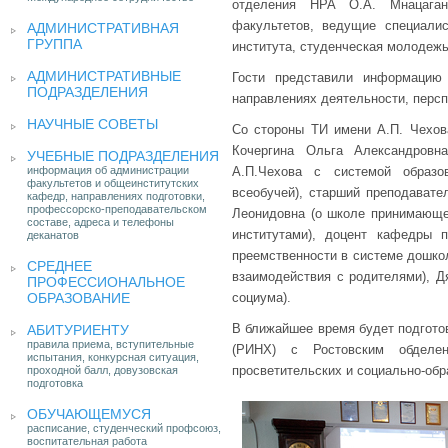
отделения НРА О.А. Мнацагано
факультетов, ведущие специалис
АДМИНИСТРАТИВНАЯ
ГРУППА
института, студенческая молодежь
АДМИНИСТРАТИВНЫЕ
Гости представили информацию 
ПОДРАЗДЕЛЕНИЯ
направлениях деятельности, персп
НАУЧНЫЕ СОВЕТЫ
Со стороны ТИ имени А.П. Чехо
Кочергина Ольга Александровна
УЧЕБНЫЕ ПОДРАЗДЕЛЕНИЯ
информация об администрации
А.П.Чехова с системой образо
факультетов и общеинститутских
всеобучей), старший преподавате
кафедр, направлениях подготовки,
профессорско-преподавательском
Леонидовна (о школе принимающе
составе, адреса и телефоны
институтами), доцент кафедры 
деканатов
преемственности в системе дошкол
СРЕДНЕЕ
взаимодействия с родителями), Д
ПРОФЕССИОНАЛЬНОЕ
ОБРАЗОВАНИЕ
социума).
В ближайшее время будет подгото
АБИТУРИЕНТУ
правила приема, вступительные
(РИНХ) с Ростовским обделе
испытания, конкурсная ситуация,
просветительских и социально-обр
проходной балл, довузовская
подготовка
ОБУЧАЮЩЕМУСЯ
расписание, студенческий профсоюз,
воспитательная работа