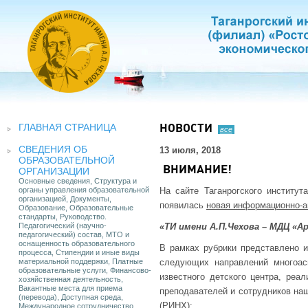
ГЛАВНАЯ СТРАНИЦА
НОВОСТИ
все
СВЕДЕНИЯ ОБ
13 июля, 2018
ОБРАЗОВАТЕЛЬНОЙ
ВНИМАНИЕ!
ОРГАНИЗАЦИИ
Основные сведения, Структура и
органы управления образовательной
На сайте Таганрогского институ
организацией, Документы,
появилась
новая информационно-а
Образование, Образовательные
стандарты, Руководство.
Педагогический (научно-
«ТИ имени А.П.Чехова – МДЦ «А
педагогический) состав, МТО и
оснащенность образовательного
В рамках рубрики представлено 
процесса, Стипендии и иные виды
материальной поддержки, Платные
следующих направлений многоасп
образовательные услуги, Финансово-
известного детского центра, реа
хозяйственная деятельность,
Вакантные места для приема
преподавателей и сотрудников на
(перевода), Доступная среда,
(РИНХ):
Международное сотрудничество