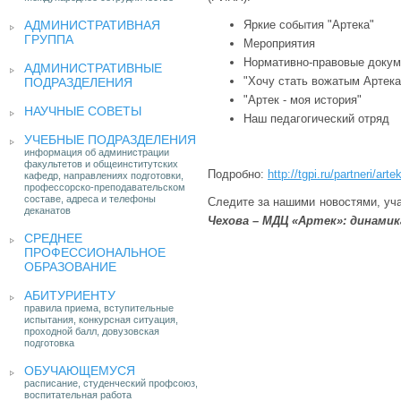
АДМИНИСТРАТИВНАЯ
Яркие события "Артека"
ГРУППА
Мероприятия
Нормативно-правовые докум
АДМИНИСТРАТИВНЫЕ
"Хочу стать вожатым Артека
ПОДРАЗДЕЛЕНИЯ
"Артек - моя история"
НАУЧНЫЕ СОВЕТЫ
Наш педагогический отряд
УЧЕБНЫЕ ПОДРАЗДЕЛЕНИЯ
информация об администрации
факультетов и общеинститутских
Подробно:
http://tgpi.ru/partneri/arte
кафедр, направлениях подготовки,
профессорско-преподавательском
составе, адреса и телефоны
Следите за нашими новостями, уч
деканатов
Чехова – МДЦ «Артек»: динами
СРЕДНЕЕ
ПРОФЕССИОНАЛЬНОЕ
ОБРАЗОВАНИЕ
АБИТУРИЕНТУ
правила приема, вступительные
испытания, конкурсная ситуация,
проходной балл, довузовская
подготовка
ОБУЧАЮЩЕМУСЯ
расписание, студенческий профсоюз,
воспитательная работа