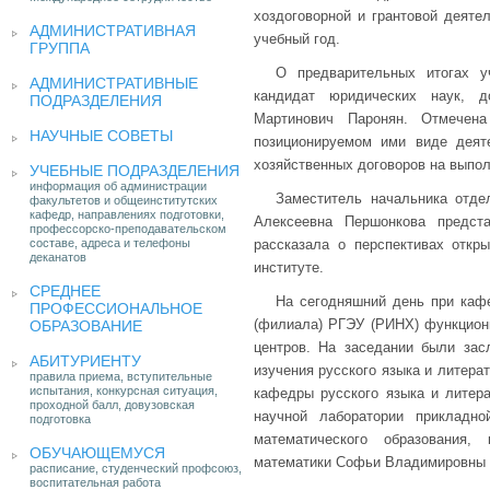
хоздоговорной и грантовой деяте
АДМИНИСТРАТИВНАЯ
учебный год.
ГРУППА
О предварительных итогах у
АДМИНИСТРАТИВНЫЕ
кандидат юридических наук, 
ПОДРАЗДЕЛЕНИЯ
Мартинович Паронян. Отмечена
НАУЧНЫЕ СОВЕТЫ
позиционируемом ими виде деят
хозяйственных договоров на выпол
УЧЕБНЫЕ ПОДРАЗДЕЛЕНИЯ
информация об администрации
Заместитель начальника отде
факультетов и общеинститутских
кафедр, направлениях подготовки,
Алексеевна Першонкова предста
профессорско-преподавательском
составе, адреса и телефоны
рассказала о перспективах отк
деканатов
институте.
СРЕДНЕЕ
На сегодняшний день при кафе
ПРОФЕССИОНАЛЬНОЕ
(филиала) РГЭУ (РИНХ) функциони
ОБРАЗОВАНИЕ
центров. На заседании были зас
АБИТУРИЕНТУ
изучения русского языка и литера
правила приема, вступительные
испытания, конкурсная ситуация,
кафедры русского языка и литер
проходной балл, довузовская
научной лаборатории прикладно
подготовка
математического образования,
ОБУЧАЮЩЕМУСЯ
математики Софьи Владимировны 
расписание, студенческий профсоюз,
воспитательная работа