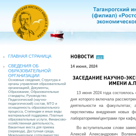
ГЛАВНАЯ СТРАНИЦА
НОВОСТИ
все
СВЕДЕНИЯ ОБ
14 июня, 2024
ОБРАЗОВАТЕЛЬНОЙ
ОРГАНИЗАЦИИ
ЗАСЕДАНИЕ НАУЧНО-ЭКС
Основные сведения, Структура и
ИМЕНИ А.П
органы управления образовательной
организацией, Документы,
Образование, Образовательные
13 июня 2024 года состоялось 
стандарты, Руководство.
дня которого включала рассмотре
Педагогический (научно-
педагогический) состав, МТО и
деятельности на факультетах; 
оснащенность образовательного
процесса, Стипендии и иные виды
перспективы внедрения новых ф
материальной поддержки, Платные
лабораториями/центрами при кафед
образовательные услуги, Финансово-
хозяйственная деятельность,
Вакантные места для приема
Во вступительном слове замес
(перевода), Доступная среда,
Алексей Александрович Волвенк
Международное сотрудничество