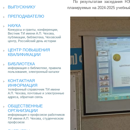
По результатам заседания НЭ
ВЫПУСКНИКУ
планируемых на 2024-2025 учебный
ПРЕПОДАВАТЕЛЮ
НАУКА
Конкурсы и гранты, конференции,
Вестник ТИ имени А.П. Чехова,
публикации, библиотека, Чеховский
центр, Российский день истории
ЦЕНТР ПОВЫШЕНИЯ
КВАЛИФИКАЦИИ
БИБЛИОТЕКА
информация о библиотеке, правила
пользования, электронный каталог
КОНТАКТНАЯ
ИНФОРМАЦИЯ
телефонный справочник ТИ имени
А.П. Чехова, почтовые и электронные
адреса, обратная связь
ОБЩЕСТВЕННЫЕ
ОРГАНИЗАЦИИ
информация о профсоюзе работников
ТИ имени А.П. Чехова, студенческом
профсоюзе