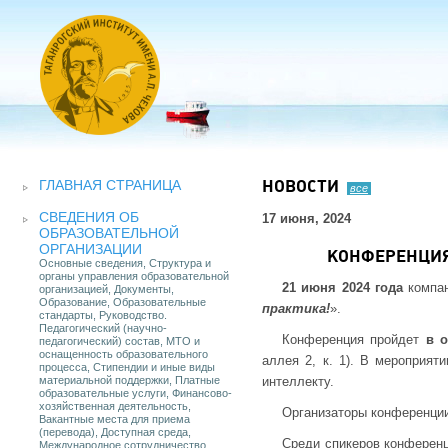
ГЛАВНАЯ СТРАНИЦА
НОВОСТИ
все
СВЕДЕНИЯ ОБ
17 июня, 2024
ОБРАЗОВАТЕЛЬНОЙ
ОРГАНИЗАЦИИ
КОНФЕРЕНЦИЯ
Основные сведения, Структура и
органы управления образовательной
21 июня 2024 года
компан
организацией, Документы,
Образование, Образовательные
практика!
».
стандарты, Руководство.
Педагогический (научно-
Конференция пройдет
в 
педагогический) состав, МТО и
оснащенность образовательного
аллея 2, к. 1). В мероприят
процесса, Стипендии и иные виды
материальной поддержки, Платные
интеллекту.
образовательные услуги, Финансово-
хозяйственная деятельность,
Организаторы конференции
Вакантные места для приема
(перевода), Доступная среда,
Среди спикеров конферен
Международное сотрудничество