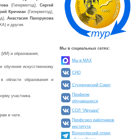
атова
(Гиперметод),
Сергей
рий Кречман
(Гиперметод),
од),
Анастасия Пахорукова
А) и другие.
Мы в социальных сетях:
(ИИ) и образования;
Мы в MAX
 и обучения искусственному
СНО
 в области образования и
Студенческий Совет
Профком
форму участника.
обучающихся
СОЛ "Ивушка"
рам в чате.
Профсоюз работников
института
Волонтёрский отряд