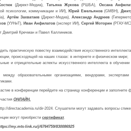
 Костюк
(Директ-Медиа),
Татьяна Жукова
(РШБА),
Оксана Анфил
ной психологии, коммуникации и ИИ),
Юрий Емельянов
(GMBH),
Дмит
ia),
Артём Захватаев
(Директ-Медиа),
Александр Андреев
(Гипермет
ков
(УУНиТ),
Иван Анфилатов
(эксперт ИИ),
Сергей Моторин
(РГАУ-МСХ
т Дмитрий Кречман и Павел Каллиников.
дить практическую повестку взаимодействия искусственного интеллекта 
люции, происходящей на наших глазах: в интернете и физическом мире;
ьные и отрицательные аспекты искусственного интеллекта в обучении
 между образовательными организациями, вендорами, экспертами
тиками.
частие в конференции перейдите на страницу конференции и заполните 
участия
ОНЛАЙН.
p://directacademia.ru/dir-2024. Слушатели могут задавать вопросы спике
нции могут приобрести
сертификат
.
ttps://my.mts-link.ru/j/6764759/830086925