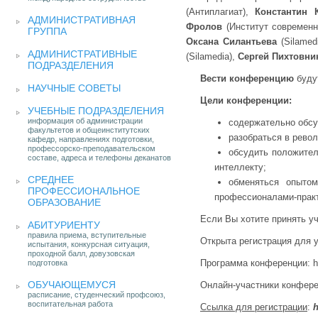
(Антиплагиат),
Константин
АДМИНИСТРАТИВНАЯ
Фролов
(Институт современ
ГРУППА
Оксана Силантьева
(Silamed
АДМИНИСТРАТИВНЫЕ
(Silamedia),
Сергей Пихтовни
ПОДРАЗДЕЛЕНИЯ
Вести конференцию
буду
НАУЧНЫЕ СОВЕТЫ
Цели конференции:
УЧЕБНЫЕ ПОДРАЗДЕЛЕНИЯ
информация об администрации
содержательно обсу
факультетов и общеинститутских
разобраться в рево
кафедр, направлениях подготовки,
профессорско-преподавательском
обсудить положител
составе, адреса и телефоны деканатов
интеллекту;
СРЕДНЕЕ
обменяться опытом
ПРОФЕССИОНАЛЬНОЕ
профессионалами-прак
ОБРАЗОВАНИЕ
Если Вы хотите принять у
АБИТУРИЕНТУ
правила приема, вступительные
Открыта регистрация для 
испытания, конкурсная ситуация,
проходной балл, довузовская
Программа конференции: htt
подготовка
ОБУЧАЮЩЕМУСЯ
Онлайн-участники конфере
расписание, студенческий профсоюз,
воспитательная работа
Ссылка для регистрации
:
h