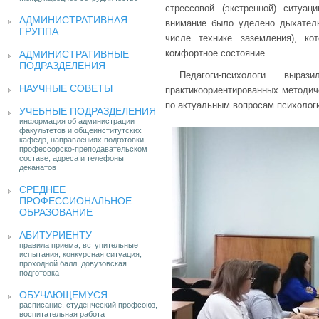
стрессовой (экстренной) ситуа
АДМИНИСТРАТИВНАЯ
внимание было уделено дыхател
ГРУППА
числе технике заземления), ко
комфортное состояние.
АДМИНИСТРАТИВНЫЕ
ПОДРАЗДЕЛЕНИЯ
Педагоги-психологи выр
НАУЧНЫЕ СОВЕТЫ
практикоориентированных методич
по актуальным вопросам психологи
УЧЕБНЫЕ ПОДРАЗДЕЛЕНИЯ
информация об администрации
факультетов и общеинститутских
кафедр, направлениях подготовки,
профессорско-преподавательском
составе, адреса и телефоны
деканатов
СРЕДНЕЕ
ПРОФЕССИОНАЛЬНОЕ
ОБРАЗОВАНИЕ
АБИТУРИЕНТУ
правила приема, вступительные
испытания, конкурсная ситуация,
проходной балл, довузовская
подготовка
ОБУЧАЮЩЕМУСЯ
расписание, студенческий профсоюз,
воспитательная работа