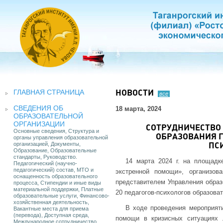
ГЛАВНАЯ СТРАНИЦА
НОВОСТИ
все
СВЕДЕНИЯ ОБ
18 марта, 2024
ОБРАЗОВАТЕЛЬНОЙ
ОРГАНИЗАЦИИ
СОТРУДНИЧЕСТВО
Основные сведения, Структура и
ОБРАЗОВАНИЯ Г
органы управления образовательной
организацией, Документы,
ПС
Образование, Образовательные
стандарты, Руководство.
14 марта 2024 г. на площад
Педагогический (научно-
педагогический) состав, МТО и
экстренной помощи», организов
оснащенность образовательного
представителем Управления образо
процесса, Стипендии и иные виды
материальной поддержки, Платные
20 педагогов-психологов образоват
образовательные услуги, Финансово-
хозяйственная деятельность,
В ходе проведения мероприяти
Вакантные места для приема
(перевода), Доступная среда,
помощи в кризисных ситуациях 
Международное сотрудничество