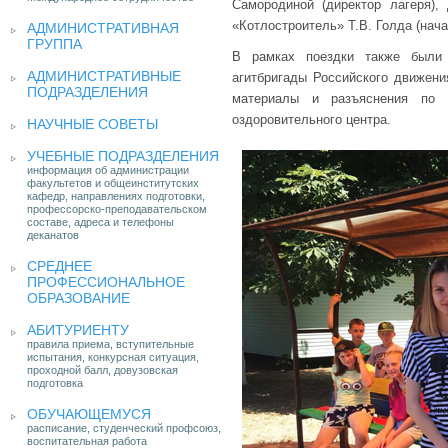
Самородиной (директор лагеря)
«Котлостроитель» Т.В. Голда (нача
АДМИНИСТРАТИВНАЯ
ГРУППА
В рамках поездки также были 
АДМИНИСТРАТИВНЫЕ
агитбригады Российского движени
ПОДРАЗДЕЛЕНИЯ
материалы и разъяснения по 
оздоровительного центра.
НАУЧНЫЕ СОВЕТЫ
УЧЕБНЫЕ ПОДРАЗДЕЛЕНИЯ
информация об администрации
факультетов и общеинститутских
кафедр, направлениях подготовки,
профессорско-преподавательском
составе, адреса и телефоны
деканатов
СРЕДНЕЕ
ПРОФЕССИОНАЛЬНОЕ
ОБРАЗОВАНИЕ
АБИТУРИЕНТУ
правила приема, вступительные
испытания, конкурсная ситуация,
проходной балл, довузовская
подготовка
ОБУЧАЮЩЕМУСЯ
расписание, студенческий профсоюз,
воспитательная работа