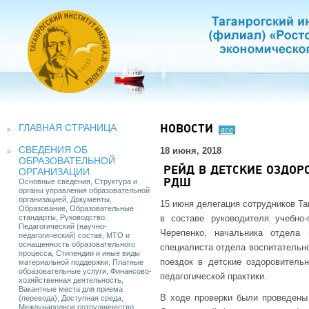
ГЛАВНАЯ СТРАНИЦА
НОВОСТИ
все
СВЕДЕНИЯ ОБ
18 июня, 2018
ОБРАЗОВАТЕЛЬНОЙ
РЕЙД В ДЕТСКИЕ ОЗДО
ОРГАНИЗАЦИИ
Основные сведения, Структура и
РДШ
органы управления образовательной
организацией, Документы,
15 июня делегация сотрудников Та
Образование, Образовательные
стандарты, Руководство.
в составе руководителя учебно-
Педагогический (научно-
Черепенко, начальника отдела 
педагогический) состав, МТО и
оснащенность образовательного
специалиста отдела воспитательн
процесса, Стипендии и иные виды
поездок в детские оздоровитель
материальной поддержки, Платные
образовательные услуги, Финансово-
педагогической практики.
хозяйственная деятельность,
Вакантные места для приема
В ходе проверки были проведены
(перевода), Доступная среда,
Международное сотрудничество