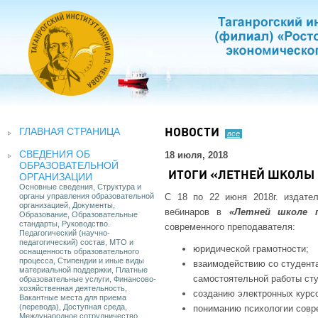
ГЛАВНАЯ СТРАНИЦА
НОВОСТИ
все
СВЕДЕНИЯ ОБ
18 июля, 2018
ОБРАЗОВАТЕЛЬНОЙ
ИТОГИ «ЛЕТНЕЙ ШКОЛЫ
ОРГАНИЗАЦИИ
Основные сведения, Структура и
органы управления образовательной
С 18 по 22 июня 2018г. издате
организацией, Документы,
вебинаров в
«Летней школе п
Образование, Образовательные
стандарты, Руководство.
современного преподавателя:
Педагогический (научно-
педагогический) состав, МТО и
юридической грамотности;
оснащенность образовательного
процесса, Стипендии и иные виды
взаимодействию со студен
материальной поддержки, Платные
самостоятельной работы сту
образовательные услуги, Финансово-
хозяйственная деятельность,
созданию электронных курсо
Вакантные места для приема
(перевода), Доступная среда,
пониманию психологии совр
Международное сотрудничество