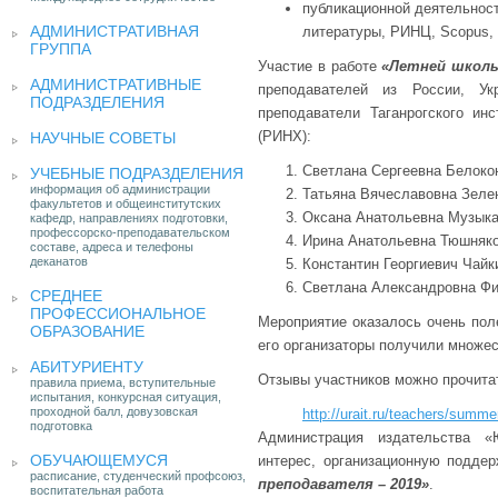
публикационной деятельност
АДМИНИСТРАТИВНАЯ
литературы, РИНЦ, Scopus, 
ГРУППА
Участие в работе
«Летней школы
АДМИНИСТРАТИВНЫЕ
преподавателей из России, Ук
ПОДРАЗДЕЛЕНИЯ
преподаватели Таганрогского ин
(РИНХ):
НАУЧНЫЕ СОВЕТЫ
Светлана Сергеевна Белоко
УЧЕБНЫЕ ПОДРАЗДЕЛЕНИЯ
информация об администрации
Татьяна Вячеславовна Зеле
факультетов и общеинститутских
Оксана Анатольевна Музык
кафедр, направлениях подготовки,
профессорско-преподавательском
Ирина Анатольевна Тюшняк
составе, адреса и телефоны
деканатов
Константин Георгиевич Чайк
Светлана Александровна Ф
СРЕДНЕЕ
ПРОФЕССИОНАЛЬНОЕ
Мероприятие оказалось очень пол
ОБРАЗОВАНИЕ
его организаторы получили множес
АБИТУРИЕНТУ
Отзывы участников можно прочитат
правила приема, вступительные
испытания, конкурсная ситуация,
проходной балл, довузовская
http://urait.ru/teachers/sum
подготовка
Администрация издательства «
ОБУЧАЮЩЕМУСЯ
интерес, организационную подде
расписание, студенческий профсоюз,
преподавателя – 2019»
.
воспитательная работа