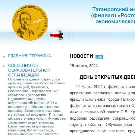
ГЛАВНАЯ СТРАНИЦА
НОВОСТИ
все
СВЕДЕНИЯ ОБ
19 марта, 2024
ОБРАЗОВАТЕЛЬНОЙ
ОРГАНИЗАЦИИ
ДЕНЬ ОТКРЫТЫХ ДВЕ
Основные сведения, Структура и
органы управления образовательной
17 марта 2024 г. факультет и
организацией, Документы,
Образование, Образовательные
приветливо распахнул двери для
стандарты, Руководство.
Педагогический (научно-
пришли школьники города Таганрог
педагогический) состав, МТО и
факультета иностранных языков О.
оснащенность образовательного
процесса, Стипендии и иные виды
декана по учебной работе О.В. Кр
материальной поддержки, Платные
подробно рассказали собравшим
образовательные услуги, Финансово-
хозяйственная деятельность,
трудоустройства. Обучающиеся
Вакантные места для приема
(перевода), Доступная среда,
преподавательском составе, пр
Международное сотрудничество