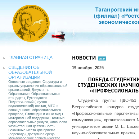
ГЛАВНАЯ СТРАНИЦА
НОВОСТИ
все
СВЕДЕНИЯ ОБ
19 ноября, 2025
ОБРАЗОВАТЕЛЬНОЙ
ОРГАНИЗАЦИИ
ПОБЕДА СТУДЕНТКИ
Основные сведения, Структура и
СТУДЕНЧЕСКИХ НАУЧН
органы управления образовательной
организацией, Документы,
«ПРОФЕССИОНАЛЬН
Образование, Образовательные
стандарты, Руководство.
Студентка группы НДО-451
Педагогический (научно-
педагогический) состав, МТО и
Всероссийского конкурса студе
оснащенность образовательного
«Профессиональные перспектив
процесса, Стипендии и иные виды
материальной поддержки, Платные
коммуникация», организованного 
образовательные услуги, Финансово-
хозяйственная деятельность,
университетом имени М. Е. Евсее
Вакантные места для приема
научно-образовательных практик,
(перевода), Доступная среда,
Международное сотрудничество