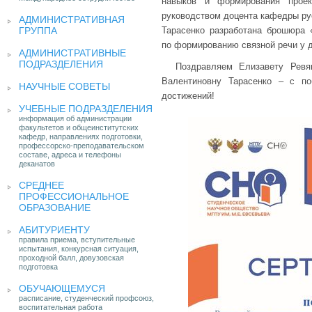
навыков и формирования проек
руководством доцента кафедры рус
АДМИНИСТРАТИВНАЯ
ГРУППА
Тарасенко разработана брошюра 
по формированию связной речи у 
АДМИНИСТРАТИВНЫЕ
ПОДРАЗДЕЛЕНИЯ
Поздравляем Елизавету Ревя
Валентиновну Тарасенко – с п
НАУЧНЫЕ СОВЕТЫ
достижений!
УЧЕБНЫЕ ПОДРАЗДЕЛЕНИЯ
информация об администрации
факультетов и общеинститутских
кафедр, направлениях подготовки,
профессорско-преподавательском
составе, адреса и телефоны
деканатов
СРЕДНЕЕ
ПРОФЕССИОНАЛЬНОЕ
ОБРАЗОВАНИЕ
АБИТУРИЕНТУ
правила приема, вступительные
испытания, конкурсная ситуация,
проходной балл, довузовская
подготовка
ОБУЧАЮЩЕМУСЯ
расписание, студенческий профсоюз,
воспитательная работа