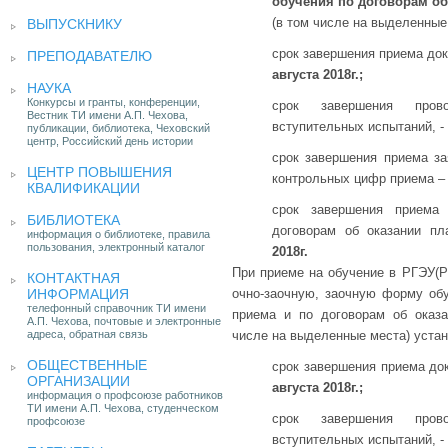
обучения по договорам об
(в том числе на выделенные
ВЫПУСКНИКУ
срок завершения приема док
ПРЕПОДАВАТЕЛЮ
августа 2018г.;
НАУКА
Конкурсы и гранты, конференции,
срок завершения пров
Вестник ТИ имени А.П. Чехова,
вступительных испытаний, -
публикации, библиотека, Чеховский
центр, Российский день истории
срок завершения приема за
ЦЕНТР ПОВЫШЕНИЯ
контрольных цифр приема 
КВАЛИФИКАЦИИ
срок завершения приема
БИБЛИОТЕКА
договорам об оказании п
информация о библиотеке, правила
пользования, электронный каталог
2018г.
При приеме на обучение в РГЭУ(Р
КОНТАКТНАЯ
ИНФОРМАЦИЯ
очно-заочную, заочную форму об
телефонный справочник ТИ имени
приема и по договорам об оказа
А.П. Чехова, почтовые и электронные
адреса, обратная связь
числе на выделенные места) уста
ОБЩЕСТВЕННЫЕ
срок завершения приема до
ОРГАНИЗАЦИИ
августа 2018г.;
информация о профсоюзе работников
ТИ имени А.П. Чехова, студенческом
срок завершения пров
профсоюзе
вступительных испытаний, -