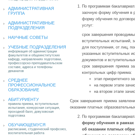
По программам бакалавриата
АДМИНИСТРАТИВНАЯ
заочную форму обучения в 
ГРУППА
форму обучения по договор
АДМИНИСТРАТИВНЫЕ
услуг:
ПОДРАЗДЕЛЕНИЯ
срок завершения проводимы
НАУЧНЫЕ СОВЕТЫ
вступительных испытаний, 
УЧЕБНЫЕ ПОДРАЗДЕЛЕНИЯ
для поступления, от лиц, п
информация об администрации
указанных вступительных ис
факультетов и общеинститутских
кафедр, направлениях подготовки,
документов и вступительных
профессорско-преподавательском
срок завершения приема за
составе, адреса и телефоны
деканатов
контрольных цифр приема:
этап приоритетного з
СРЕДНЕЕ
ПРОФЕССИОНАЛЬНОЕ
на первом этапе зачи
ОБРАЗОВАНИЕ
на втором этапе зачи
АБИТУРИЕНТУ
Срок завершения приема заявлени
правила приема, вступительные
оказании платных образовательны
испытания, конкурсная ситуация,
проходной балл, довузовская
подготовка
По программам бакалавриат
форму обучения в рамках
ОБУЧАЮЩЕМУСЯ
об оказании платных обра
расписание, студенческий профсоюз,
воспитательная работа