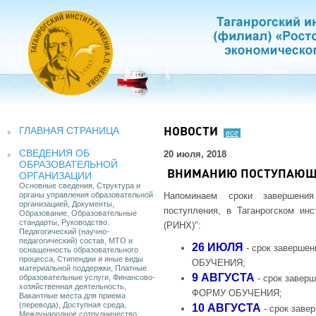
ГЛАВНАЯ СТРАНИЦА
НОВОСТИ
все
СВЕДЕНИЯ ОБ
20 июля, 2018
ОБРАЗОВАТЕЛЬНОЙ
ВНИМАНИЮ ПОСТУПАЮЩ
ОРГАНИЗАЦИИ
Основные сведения, Структура и
органы управления образовательной
Напоминаем сроки завершени
организацией, Документы,
поступления, в Таганрогском ин
Образование, Образовательные
стандарты, Руководство.
(РИНХ)":
Педагогический (научно-
педагогический) состав, МТО и
26 ИЮЛЯ
- срок заверше
оснащенность образовательного
процесса, Стипендии и иные виды
ОБУЧЕНИЯ;
материальной поддержки, Платные
9 АВГУСТА
образовательные услуги, Финансово-
- срок завер
хозяйственная деятельность,
ФОРМУ ОБУЧЕНИЯ;
Вакантные места для приема
(перевода), Доступная среда,
10 АВГУСТА
- срок зав
Международное сотрудничество