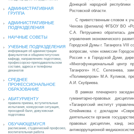
Донецкой народной республики (г
АДМИНИСТРАТИВНАЯ
Ростовской области.
ГРУППА
С приветственным словом к уча
АДМИНИСТРАТИВНЫЕ
Чехова (филиала) ФГБОУ ВО «Рос
ПОДРАЗДЕЛЕНИЯ
С.А. Петрушенко обратилась де
НАУЧНЫЕ СОВЕТЫ
управления экономического развит
Городской Думы г. Таганрога VIII
УЧЕБНЫЕ ПОДРАЗДЕЛЕНИЯ
информация об администрации
вопросам, член комиссии Городск
факультетов и общеинститутских
Россия » в Городской Думе, дир
кафедр, направлениях подготовки,
профессорско-преподавательском
«Многофункциональный центр пр
составе, адреса и телефоны
Таганроге» Н.С. Селезнева, з
деканатов
«Полимерпром» М.А. Куликов, пре
СРЕДНЕЕ
А.И. Скубриева.
ПРОФЕССИОНАЛЬНОЕ
ОБРАЗОВАНИЕ
В рамках пленарного заседа
гуманитарно-правовых дисци
АБИТУРИЕНТУ
правила приема, вступительные
«Таганрогский институт управлен
испытания, конкурсная ситуация,
Олейникова с докладом «Совре
проходной балл, довузовская
подготовка
деятельности органов государств
правовых дисциплин, канд. э
ОБУЧАЮЩЕМУСЯ
расписание, студенческий профсоюз,
антикоррупционной медиаэкосисте
воспитательная работа