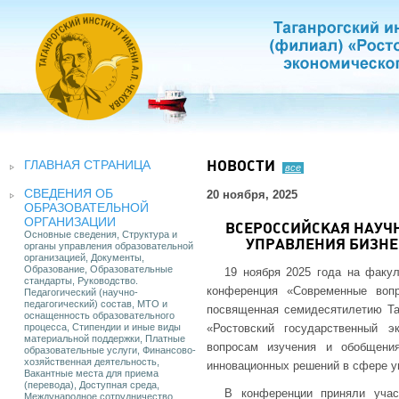
ГЛАВНАЯ СТРАНИЦА
НОВОСТИ
все
СВЕДЕНИЯ ОБ
20 ноября, 2025
ОБРАЗОВАТЕЛЬНОЙ
ОРГАНИЗАЦИИ
ВСЕРОССИЙСКАЯ НАУЧ
Основные сведения, Структура и
УПРАВЛЕНИЯ БИЗНЕ
органы управления образовательной
организацией, Документы,
Образование, Образовательные
19 ноября 2025 года на факул
стандарты, Руководство.
конференция «Современные вопр
Педагогический (научно-
педагогический) состав, МТО и
посвященная семидесятилетию Та
оснащенность образовательного
процесса, Стипендии и иные виды
«Ростовский государственный э
материальной поддержки, Платные
вопросам изучения и обобщени
образовательные услуги, Финансово-
хозяйственная деятельность,
инновационных решений в сфере у
Вакантные места для приема
(перевода), Доступная среда,
В конференции приняли учас
Международное сотрудничество