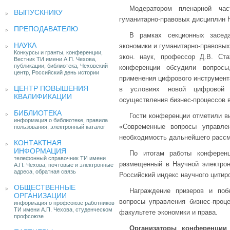
Модератором пленарной ча
ВЫПУСКНИКУ
гуманитарно-правовых дисциплин 
ПРЕПОДАВАТЕЛЮ
В рамках секционных засед
НАУКА
экономики и гуманитарно-правовых
Конкурсы и гранты, конференции,
экон. наук, профессор Д.В. Ста
Вестник ТИ имени А.П. Чехова,
публикации, библиотека, Чеховский
конференции обсудили вопросы
центр, Российский день истории
применения цифрового инструмента
ЦЕНТР ПОВЫШЕНИЯ
в условиях новой цифровой э
КВАЛИФИКАЦИИ
осуществления бизнес-процессов в
БИБЛИОТЕКА
Гости конференции отметили в
информация о библиотеке, правила
«Современные вопросы управле
пользования, электронный каталог
необходимость дальнейшего рассм
КОНТАКТНАЯ
ИНФОРМАЦИЯ
По итогам работы конференц
телефонный справочник ТИ имени
размещенный в Научной электронно
А.П. Чехова, почтовые и электронные
адреса, обратная связь
Российский индекс научного цитир
ОБЩЕСТВЕННЫЕ
Награждение призеров и поб
ОРГАНИЗАЦИИ
вопросы управления бизнес-проц
информация о профсоюзе работников
ТИ имени А.П. Чехова, студенческом
факультете экономики и права.
профсоюзе
Организаторы конференции 