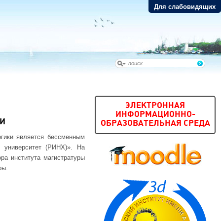
Для слабовидящих
ЭЛЕКТРОННАЯ
ИНФОРМАЦИОННО-
КИ
ОБРАЗОВАТЕЛЬНАЯ СРЕДА
огики является бессменным
 университет (РИНХ)». На
ра института магистратуры
ры.