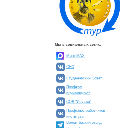
Мы в социальных сетях:
Мы в MAX
СНО
Студенческий Совет
Профком
обучающихся
СОЛ "Ивушка"
Профсоюз работников
института
Волонтёрский отряд