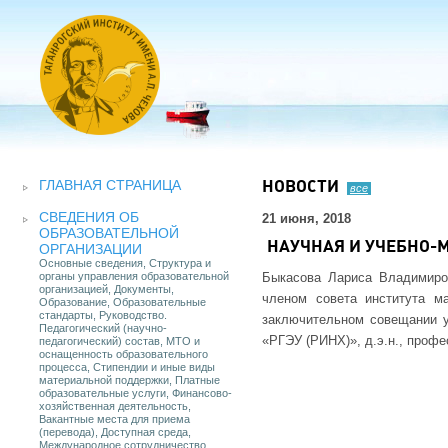
ГЛАВНАЯ СТРАНИЦА
НОВОСТИ
все
СВЕДЕНИЯ ОБ
21 июня, 2018
ОБРАЗОВАТЕЛЬНОЙ
НАУЧНАЯ И УЧЕБНО-
ОРГАНИЗАЦИИ
Основные сведения, Структура и
органы управления образовательной
Быкасова Лариса Владимиров
организацией, Документы,
членом совета института м
Образование, Образовательные
стандарты, Руководство.
заключительном совещании у
Педагогический (научно-
«РГЭУ (РИНХ)», д.э.н., профе
педагогический) состав, МТО и
оснащенность образовательного
процесса, Стипендии и иные виды
материальной поддержки, Платные
образовательные услуги, Финансово-
хозяйственная деятельность,
Вакантные места для приема
(перевода), Доступная среда,
Международное сотрудничество