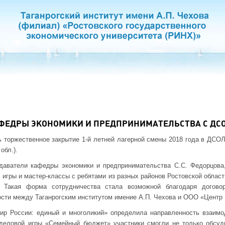
ФЕДРЫ ЭКОНОМИКИ И ПРЕДПРИНИМАТЕЛЬСТВА С ДС
ь торжественное закрытие 1-й летней лагерной смены 2018 года в ДСОЛ
обл.).
даватели кафедры экономики и предпринимательства С.С. Федорцова,
игры и мастер-классы с ребятами из разных районов Ростовской облас
Такая форма сотрудничества стала возможной благодаря договор
сти между Таганрогским институтом имение А.П. Чехова и ООО «Центр
ир России: единый и многоликий» определила направленность взаимо
 деловой игры «Семейный бюджет» участники смогли не только обсу