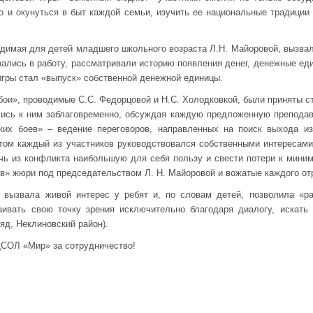
о и окунуться в быт каждой семьи, изучить ее национальные традиции 
одимая для детей младшего школьного возраста Л.Н. Майоровой, вызвал
чались в работу, рассматривали историю появления денег, денежные еди
игры стал «выпуск» собственной денежной единицы.
бои», проводимые С.С. Федорцовой и Н.С. Холодковкой, были приняты 
лись к ним заблаговременно, обсуждая каждую предложенную преподав
ких боев» – ведение переговоров, направленных на поиск выхода и
том каждый из участников руководствовался собственными интересами
ечь из конфликта наибольшую для себя пользу и свести потери к мини
ев» жюри под председательством Л. Н. Майоровой и вожатые каждого от
вызвала живой интерес у ребят и, по словам детей, позволила «ра
таивать свою точку зрения исключительно благодаря диалогу, искать
яд, Неклиновский район).
СОЛ «Мир» за сотрудничество!