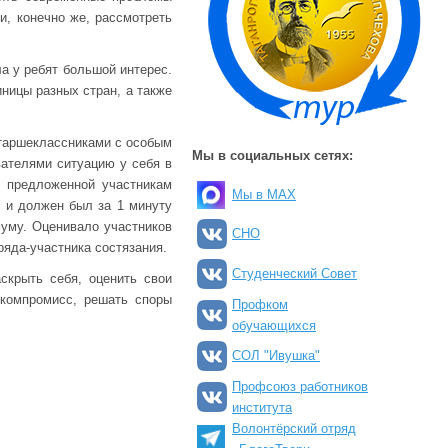
и, конечно же, рассмотреть
а у ребят большой интерес.
ницы разных стран, а также
старшеклассниками с особым
Мы в социальных сетях:
ателями ситуацию у себя в
з предложенной участникам
Мы в MAX
 и должен был за 1 минуту
муму. Оценивало участников
СНО
ряда-участника состязания.
Студенческий Совет
скрыть себя, оценить свои
 компромисс, решать споры
Профком
обучающихся
СОЛ "Ивушка"
Профсоюз работников
института
Волонтёрский отряд