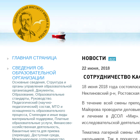
ГЛАВНАЯ СТРАНИЦА
НОВОСТИ
все
СВЕДЕНИЯ ОБ
22 июня, 2018
ОБРАЗОВАТЕЛЬНОЙ
СОТРУДНИЧЕСТВО КА
ОРГАНИЗАЦИИ
Основные сведения, Структура и
органы управления образовательной
18 июня 2018 года состоялос
организацией, Документы,
Неклиновский р-н, Ростовская 
Образование, Образовательные
стандарты, Руководство.
Педагогический (научно-
В течение всей смены препо
педагогический) состав, МТО и
Майорова проводили деловые 
оснащенность образовательного
процесса, Стипендии и иные виды
и лечении в ДСОЛ «Мир». 
материальной поддержки, Платные
исследовательской деятельно
образовательные услуги, Финансово-
хозяйственная деятельность,
Вакантные места для приема
Тематика лагерной смены «М
(перевода), Доступная среда,
школьников. Так в процессе
Международное сотрудничество