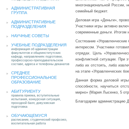
многонациональной России, н
АДМИНИСТРАТИВНАЯ
семейный бюджет.
ГРУППА
Деловая игра «Деньги», пров
АДМИНИСТРАТИВНЫЕ
Участники игры активно вклю
ПОДРАЗДЕЛЕНИЯ
современные деньги. Итогом 
НАУЧНЫЕ СОВЕТЫ
Состязание «Управленческие 
УЧЕБНЫЕ ПОДРАЗДЕЛЕНИЯ
интересом. Участники готови
информация об администрации
факультетов и общеинститутских
отрядах. Цель «Управленчес
кафедр, направлениях подготовки,
конфликтной ситуации. При э
профессорско-преподавательском
составе, адреса и телефоны деканатов
либо их отстоять, либо извл
на этапе «Управленческих бо
СРЕДНЕЕ
ПРОФЕССИОНАЛЬНОЕ
Данная форма деловой игры 
ОБРАЗОВАНИЕ
способности, научиться отс
АБИТУРИЕНТУ
мирно» (Мария Лысенко, 5 отр
правила приема, вступительные
испытания, конкурсная ситуация,
Благодарим администрацию Д
проходной балл, довузовская
подготовка
ОБУЧАЮЩЕМУСЯ
расписание, студенческий профсоюз,
воспитательная работа