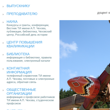
ВЫПУСКНИКУ
доцент 
ПРЕПОДАВАТЕЛЮ
НАУКА
Конкурсы и гранты, конференции,
Вестник ТИ имени А.П. Чехова,
публикации, библиотека, Чеховский
центр, Российский день истории
ЦЕНТР ПОВЫШЕНИЯ
КВАЛИФИКАЦИИ
БИБЛИОТЕКА
информация о библиотеке, правила
пользования, электронный каталог
КОНТАКТНАЯ
ИНФОРМАЦИЯ
телефонный справочник ТИ имени
А.П. Чехова, почтовые и электронные
адреса, обратная связь
ОБЩЕСТВЕННЫЕ
ОРГАНИЗАЦИИ
информация о профсоюзе работников
ТИ имени А.П. Чехова, студенческом
профсоюзе