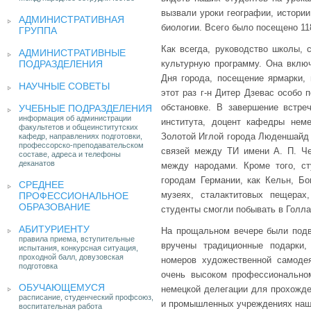
вызвали уроки географии, истории,
АДМИНИСТРАТИВНАЯ
биологии. Всего было посещено 118
ГРУППА
Как всегда, руководство школы,
АДМИНИСТРАТИВНЫЕ
ПОДРАЗДЕЛЕНИЯ
культурную программу. Она включ
Дня города, посещение ярмарки,
НАУЧНЫЕ СОВЕТЫ
этот раз г-н Дитер Дзевас особо
обстановке. В завершение встре
УЧЕБНЫЕ ПОДРАЗДЕЛЕНИЯ
информация об администрации
института, доцент кафедры нем
факультетов и общеинститутских
Золотой Иглой города Люденшайд (
кафедр, направлениях подготовки,
профессорско-преподавательском
связей между ТИ имени А. П. Ч
составе, адреса и телефоны
деканатов
между народами. Кроме того, с
городам Германии, как Кельн, Бо
СРЕДНЕЕ
музеях, сталактитовых пещерах,
ПРОФЕССИОНАЛЬНОЕ
ОБРАЗОВАНИЕ
студенты смогли побывать в Голла
АБИТУРИЕНТУ
На прощальном вечере были подв
правила приема, вступительные
вручены традиционные подарки,
испытания, конкурсная ситуация,
проходной балл, довузовская
номеров художественной самоде
подготовка
очень высоком профессиональном
ОБУЧАЮЩЕМУСЯ
немецкой делегации для прохожде
расписание, студенческий профсоюз,
и промышленных учреждениях нашег
воспитательная работа