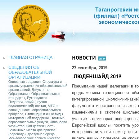
ГЛАВНАЯ СТРАНИЦА
НОВОСТИ
все
СВЕДЕНИЯ ОБ
23 сентября, 2019
ОБРАЗОВАТЕЛЬНОЙ
ЛЮДЕНШАЙД 2019
ОРГАНИЗАЦИИ
Основные сведения, Структура и
органы управления образовательной
Пребывание нашей делегации в го
организацией, Документы,
продолжением традиционных обм
Образование, Образовательные
стандарты, Руководство.
интегрированной школой-гимназией
Педагогический (научно-
факультета иностранных языков 
педагогический) состав, МТО и
оснащенность образовательного
изменениями в системе школьно
процесса, Стипендии и иные виды
материальной поддержки, Платные
участие в семинарах, посвященны
образовательные услуги, Финансово-
Европейской школы, посетить уро
хозяйственная деятельность,
Вакантные места для приема
интересовали уроки немецкого и
(перевода), Доступная среда,
видеть наших студентов на урока
Международное сотрудничество