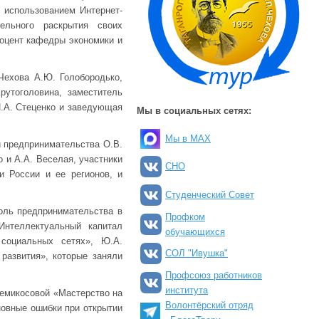
 использованием Интернет-
ельного раскрытия своих
оцент кафедры экономики и
Чехова А.Ю. Голобородько,
рутоголовина, заместитель
И.А. Стеценко и заведующая
Мы в социальных сетях:
Мы в MAX
и предпринимательства О.В.
 и А.А. Веселая, участники
СНО
и России и ее регионов, и
Студенческий Совет
оль предпринимательства в
Профком
Интеллектуальный капитал
обучающихся
 социальных сетях», Ю.А.
СОЛ "Ивушка"
развития», которые заняли
Профсоюз работников
института
Чемикосовой «Мастерство на
Волонтёрский отряд
новные ошибки при открытии