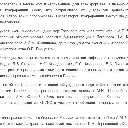
состоялась в необычном и непривычном для всех формате, а именно с
 конференций Zoom, что потребовало от участников дополнит
ов и творческих способностей. Модератором конференции выступила д
лодковская.
частникам обратились директор Таганрогского института имени А.П. 
авления экономического развития Администрации г. Таганрога Н.А. К
вского района О.А. Филиппова, декан факультета экономики и права 
инимательства О.В. Грищенко.
ференции, членами жюри которых выступили зав. кафедрой экономики 
федры Д.В. Стаханов, Н.С. Холодковская, С.С. Федорцова, Е.А. Лысенко
е с ролью предпринимательства в социально-экономическом развити
пективы развития малого бизнеса в России.
 гостей конференции и активное обсуждение в ходе работы секции «Р
азвитии России и ее регионов» вызвали доклады М.Н. Поповой «
ельства», А.А. Юровой «Роль контента в продвижении бизнеса в
ерспективы развития БРИКС в условиях глобального экономического 
ктивы развития малого бизнеса в России» стоит отметить работы А.М. 
открытия салона красоты в сельской местности», В.А. Черешневой «Ос