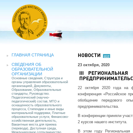
ГЛАВНАЯ СТРАНИЦА
НОВОСТИ
все
СВЕДЕНИЯ ОБ
23 октября, 2020
ОБРАЗОВАТЕЛЬНОЙ
III РЕГИОНАЛЬНАЯ
ОРГАНИЗАЦИИ
Основные сведения, Структура и
ПРЕДПРИНИМАТЕЛЬС
органы управления образовательной
организацией, Документы,
22 октября 2020 года на ф
Образование, Образовательные
стандарты, Руководство.
конференция «Российское пр
Педагогический (научно-
обобщение передового оп
педагогический) состав, МТО и
оснащенность образовательного
предпринимательства.
процесса, Стипендии и иные виды
материальной поддержки, Платные
В конференции приняли участи
образовательные услуги, Финансово-
хозяйственная деятельность,
2 курсов нашего института.
Вакантные места для приема
(перевода), Доступная среда,
В этом году Региональная 
Международное сотрудничество