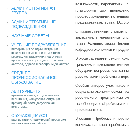
возможности, перспективы» 
АДМИНИСТРАТИВНАЯ
платформы для проведения
ГРУППА
профессиональных потенциал
АДМИНИСТРАТИВНЫЕ
предпринимательства Н.С. Хо
ПОДРАЗДЕЛЕНИЯ
С приветственным словом к у
НАУЧНЫЕ СОВЕТЫ
заместитель начальника упр
Главы Администрации Неклино
УЧЕБНЫЕ ПОДРАЗДЕЛЕНИЯ
информация об администрации
кафедрой экономики и предпр
факультетов и общеинститутских
кафедр, направлениях подготовки,
В ходе заседаний секций кон
профессорско-преподавательском
составе, адреса и телефоны деканатов
Грищенко и преподаватели ка
обсудили вопросы, связанны
СРЕДНЕЕ
рассмотрели проблемы и перс
ПРОФЕССИОНАЛЬНОЕ
ОБРАЗОВАНИЕ
Особый интерес участников и
АБИТУРИЕНТУ
социально-экономическом р
правила приема, вступительные
российского предпринимат
испытания, конкурсная ситуация,
проходной балл, довузовская
Голобородько «Проблемы и п
подготовка
призовые места.
ОБУЧАЮЩЕМУСЯ
В секции «Проблемы и перспе
расписание, студенческий профсоюз,
воспитательная работа
кончиках пальцев: проблемы 