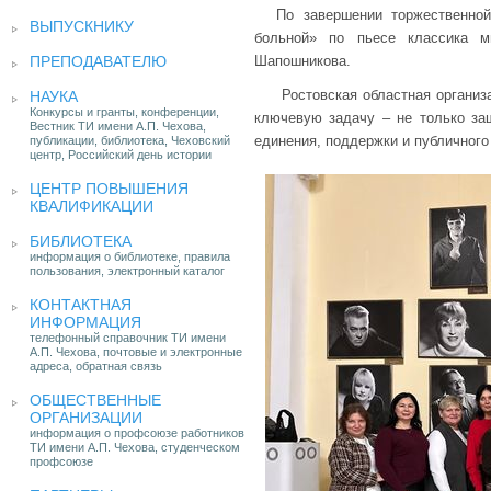
По завершении торжественно
ВЫПУСКНИКУ
больной» по пьесе классика м
ПРЕПОДАВАТЕЛЮ
Шапошникова.
Ростовская областная организ
НАУКА
Конкурсы и гранты, конференции,
ключевую задачу – не только защ
Вестник ТИ имени А.П. Чехова,
единения, поддержки и публичного
публикации, библиотека, Чеховский
центр, Российский день истории
ЦЕНТР ПОВЫШЕНИЯ
КВАЛИФИКАЦИИ
БИБЛИОТЕКА
информация о библиотеке, правила
пользования, электронный каталог
КОНТАКТНАЯ
ИНФОРМАЦИЯ
телефонный справочник ТИ имени
А.П. Чехова, почтовые и электронные
адреса, обратная связь
ОБЩЕСТВЕННЫЕ
ОРГАНИЗАЦИИ
информация о профсоюзе работников
ТИ имени А.П. Чехова, студенческом
профсоюзе