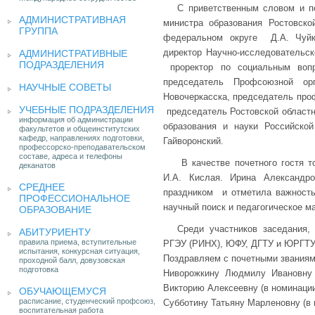
С приветственным словом и п
АДМИНИСТРАТИВНАЯ
министра образования Ростовс
ГРУППА
федеральном округе Д.А. Чуйк
директор Научно-исследовательск
АДМИНИСТРАТИВНЫЕ
ПОДРАЗДЕЛЕНИЯ
проректор по социальным вопро
председатель Профсоюзной о
НАУЧНЫЕ СОВЕТЫ
Новочеркасска, председатель про
УЧЕБНЫЕ ПОДРАЗДЕЛЕНИЯ
председатель Ростовской областн
информация об администрации
образования и науки Российско
факультетов и общеинститутских
кафедр, направлениях подготовки,
Гайворонский.
профессорско-преподавательском
составе, адреса и телефоны
В качестве почетного гостя т
деканатов
И.А. Кислая. Ирина Александр
СРЕДНЕЕ
праздником и отметила важность 
ПРОФЕССИОНАЛЬНОЕ
научный поиск и педагогическое м
ОБРАЗОВАНИЕ
Среди участников заседания,
АБИТУРИЕНТУ
правила приема, вступительные
РГЭУ (РИНХ), ЮФУ, ДГТУ и ЮРГТУ
испытания, конкурсная ситуация,
Поздравляем с почетными званиям
проходной балл, довузовская
подготовка
Ниворожкину Людмилу Ивановну 
Викторию Алексеевну (в номинации
ОБУЧАЮЩЕМУСЯ
расписание, студенческий профсоюз,
Субботину Татьяну Марленовну (в 
воспитательная работа