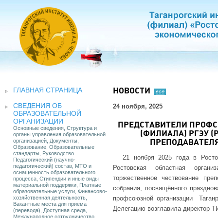
ГЛАВНАЯ СТРАНИЦА
НОВОСТИ
все
СВЕДЕНИЯ ОБ
24 ноября, 2025
ОБРАЗОВАТЕЛЬНОЙ
ОРГАНИЗАЦИИ
ПРЕДСТАВИТЕЛИ ПРОФС
Основные сведения, Структура и
(ФИЛИАЛА) РГЭУ 
органы управления образовательной
организацией, Документы,
ПРЕПОДАВАТЕЛЯ
Образование, Образовательные
стандарты, Руководство.
21 ноября 2025 года в Рост
Педагогический (научно-
педагогический) состав, МТО и
Ростовская областная органи
оснащенность образовательного
торжественное чествование преп
процесса, Стипендии и иные виды
материальной поддержки, Платные
собрания, посвящённого праздно
образовательные услуги, Финансово-
хозяйственная деятельность,
профсоюзной организации Таганр
Вакантные места для приема
Делегацию возглавила директор Т
(перевода), Доступная среда,
Международное сотрудничество