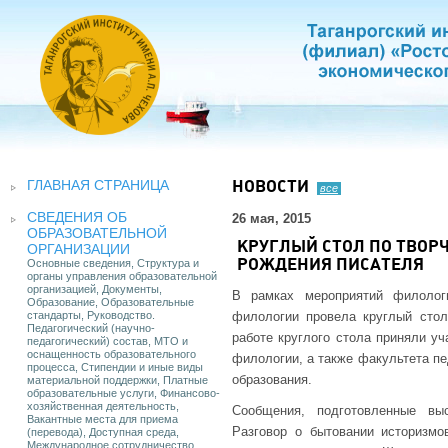
ГЛАВНАЯ СТРАНИЦА
НОВОСТИ
все
СВЕДЕНИЯ ОБ
26 мая, 2015
ОБРАЗОВАТЕЛЬНОЙ
КРУГЛЫЙ СТОЛ ПО ТВОРЧ
ОРГАНИЗАЦИИ
Основные сведения, Структура и
РОЖДЕНИЯ ПИСАТЕЛЯ
органы управления образовательной
организацией, Документы,
В рамках мероприятий филолог
Образование, Образовательные
стандарты, Руководство.
филологии провела круглый сто
Педагогический (научно-
работе круглого стола приняли у
педагогический) состав, МТО и
оснащенность образовательного
филологии, а также факультета пе
процесса, Стипендии и иные виды
образования.
материальной поддержки, Платные
образовательные услуги, Финансово-
хозяйственная деятельность,
Сообщения, подготовленные вы
Вакантные места для приема
Разговор о бытовании историзмо
(перевода), Доступная среда,
Международное сотрудничество