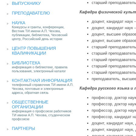
старший преподаватель,
ВЫПУСКНИКУ
Кафедра физической куль
ПРЕПОДАВАТЕЛЮ
доцент, кандидат наук –
НАУКА
Конкурсы и гранты, конференции,
доцент, кандидат наук –
Вестник ТИ имени А.П. Чехова,
доцент, высшее образов
публикации, библиотека, Чеховский
центр, Российский день истории
доцент, высшее образов
старший преподаватель
ЦЕНТР ПОВЫШЕНИЯ
КВАЛИФИКАЦИИ
старший преподаватель
старший преподаватель
БИБЛИОТЕКА
старший преподаватель
информация о библиотеке, правила
пользования, электронный каталог
старший преподаватель
преподаватель, высшее 
КОНТАКТНАЯ ИНФОРМАЦИЯ
телефонный справочник ТИ имени А.П.
Кафедра русского языка и
Чехова, почтовые и электронные
адреса, обратная связь
профессор, доктор наук
ОБЩЕСТВЕННЫЕ
профессор, доктор наук
ОРГАНИЗАЦИИ
профессор, доктор наук,
информация о профсоюзе работников
ТИ имени А.П. Чехова, студенческом
профессор, кандидат на
профсоюзе
доцент, кандидат наук, 
ПАРТНЕРЫ
доцент, кандидат наук, 
доцент, кандидат наук, 