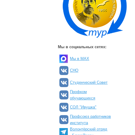
Мы в социальных сетях:
Мы в MAX
СНО
Студенческий Совет
Профком
обучающихся
СОЛ "Ивушка"
Профсоюз работников
института
Волонтёрский отряд