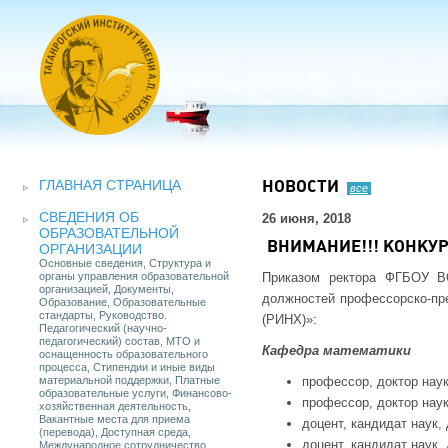
ГЛАВНАЯ СТРАНИЦА
НОВОСТИ
все
СВЕДЕНИЯ ОБ
26 июня, 2018
ОБРАЗОВАТЕЛЬНОЙ
ВНИМАНИЕ!!! КОНКУР
ОРГАНИЗАЦИИ
Основные сведения, Структура и
органы управления образовательной
Приказом ректора ФГБОУ В
организацией, Документы,
должностей профессорско-пре
Образование, Образовательные
стандарты, Руководство.
(РИНХ)»:
Педагогический (научно-
педагогический) состав, МТО и
Кафедра математики
оснащенность образовательного
процесса, Стипендии и иные виды
материальной поддержки, Платные
профессор, доктор наук
образовательные услуги, Финансово-
профессор, доктор наук
хозяйственная деятельность,
Вакантные места для приема
доцент, кандидат наук, 
(перевода), Доступная среда,
доцент, кандидат наук, 
Международное сотрудничество