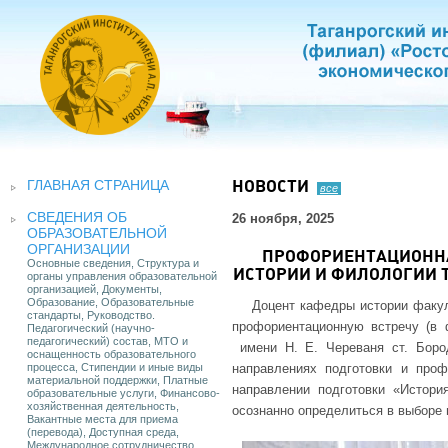
ГЛАВНАЯ СТРАНИЦА
НОВОСТИ
все
СВЕДЕНИЯ ОБ
26 ноября, 2025
ОБРАЗОВАТЕЛЬНОЙ
ОРГАНИЗАЦИИ
ПРОФОРИЕНТАЦИОННА
Основные сведения, Структура и
ИСТОРИИ И ФИЛОЛОГИИ Т
органы управления образовательной
организацией, Документы,
Образование, Образовательные
Доцент кафедры истории факул
стандарты, Руководство.
профориентационную встречу (
Педагогический (научно-
педагогический) состав, МТО и
имени Н. Е. Череваня ст. Боро
оснащенность образовательного
процесса, Стипендии и иные виды
направлениях подготовки и про
материальной поддержки, Платные
направлении подготовки «Истор
образовательные услуги, Финансово-
хозяйственная деятельность,
осознанно определиться в выборе
Вакантные места для приема
(перевода), Доступная среда,
Международное сотрудничество