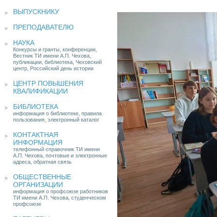
ВЫПУСКНИКУ
ПРЕПОДАВАТЕЛЮ
НАУКА
Конкурсы и гранты, конференции,
Вестник ТИ имени А.П. Чехова,
публикации, библиотека, Чеховский
центр, Российский день истории
ЦЕНТР ПОВЫШЕНИЯ
КВАЛИФИКАЦИИ
БИБЛИОТЕКА
информация о библиотеке, правила
пользования, электронный каталог
КОНТАКТНАЯ
ИНФОРМАЦИЯ
телефонный справочник ТИ имени
А.П. Чехова, почтовые и электронные
адреса, обратная связь
ОБЩЕСТВЕННЫЕ
ОРГАНИЗАЦИИ
информация о профсоюзе работников
ТИ имени А.П. Чехова, студенческом
профсоюзе