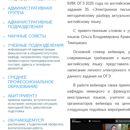
КИМ ОГЭ 2026 года по английском
АДМИНИСТРАТИВНАЯ
задания 35 «Электронное пись
ГРУППА
методическому разбору актуально
английскому языку.
АДМИНИСТРАТИВНЫЕ
ПОДРАЗДЕЛЕНИЯ
С приветственным словом к у
НАУЧНЫЕ СОВЕТЫ
языков Ольга Владимировна Крав
Тимошенко.
УЧЕБНЫЕ ПОДРАЗДЕЛЕНИЯ
информация об администрации
Основной спикер вебинара, 
факультетов и общеинститутских
кафедр, направлениях подготовки,
современные требования к вып
профессорско-преподавательском
английскому языку; представил
составе, адреса и телефоны
деканатов
написании личного электронного 
данного задания на ОГЭ.
СРЕДНЕЕ
ПРОФЕССИОНАЛЬНОЕ
В работе вебинара также приня
ОБРАЗОВАНИЕ
кафедры немецкого и французс
АБИТУРИЕНТУ
иностранных языков, учителя ш
правила приема, вступительные
организаторов вебинара на це
испытания, конкурсная ситуация,
проходной балл, довузовская
следующих подобных мероприятий
подготовка
ОБУЧАЮЩЕМУСЯ
расписание, студенческий профсоюз,
воспитательная работа