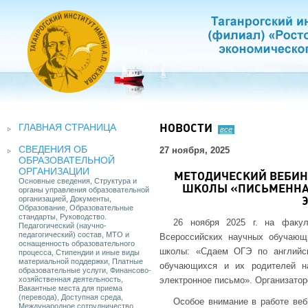
ГЛАВНАЯ СТРАНИЦА
НОВОСТИ
все
СВЕДЕНИЯ ОБ
27 ноября, 2025
ОБРАЗОВАТЕЛЬНОЙ
ОРГАНИЗАЦИИ
МЕТОДИЧЕСКИЙ ВЕБИН
Основные сведения, Структура и
ШКОЛЫ «ПИСЬМЕННАЯ
органы управления образовательной
организацией, Документы,
Образование, Образовательные
стандарты, Руководство.
26 ноября 2025 г. на факул
Педагогический (научно-
педагогический) состав, МТО и
Всероссийских научных обучающ
оснащенность образовательного
школы: «Сдаем ОГЭ по английск
процесса, Стипендии и иные виды
материальной поддержки, Платные
обучающихся и их родителей н
образовательные услуги, Финансово-
хозяйственная деятельность,
электронное письмо». Организатор
Вакантные места для приема
(перевода), Доступная среда,
Особое внимание в работе веб
Международное сотрудничество