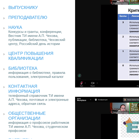
ВЫПУСКНИКУ
ПРЕПОДАВАТЕЛЮ
НАУКА
Конкурсы и гранты, конференции,
Вестник ТИ имени А.П. Чехова,
публикации, библиотека, Чеховский
центр, Российский день истории
ЦЕНТР ПОВЫШЕНИЯ
КВАЛИФИКАЦИИ
БИБЛИОТЕКА
информация о библиотеке, правила
пользования, электронный каталог
КОНТАКТНАЯ
ИНФОРМАЦИЯ
телефонный справочник ТИ имени
А.П. Чехова, почтовые и электронные
адреса, обратная связь
ОБЩЕСТВЕННЫЕ
ОРГАНИЗАЦИИ
информация о профсоюзе работников
ТИ имени А.П. Чехова, студенческом
профсоюзе