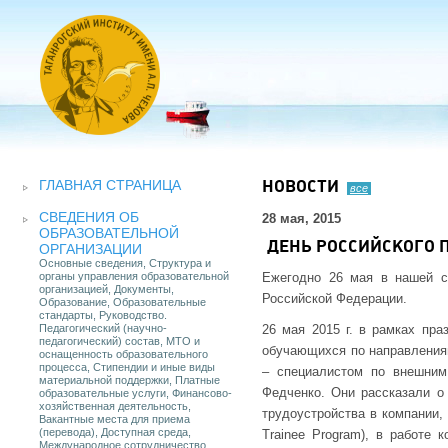
ГЛАВНАЯ СТРАНИЦА
НОВОСТИ
все
СВЕДЕНИЯ ОБ
28 мая, 2015
ОБРАЗОВАТЕЛЬНОЙ
ДЕНЬ РОССИЙСКОГО 
ОРГАНИЗАЦИИ
Основные сведения, Структура и
органы управления образовательной
Ежегодно 26 мая в нашей с
организацией, Документы,
Российской Федерации.
Образование, Образовательные
стандарты, Руководство.
Педагогический (научно-
26 мая 2015 г. в рамках пра
педагогический) состав, МТО и
обучающихся по направлениям
оснащенность образовательного
процесса, Стипендии и иные виды
– специалистом по внешним
материальной поддержки, Платные
Федченко. Они рассказали о
образовательные услуги, Финансово-
хозяйственная деятельность,
трудоустройства в компании,
Вакантные места для приема
(перевода), Доступная среда,
Trainee Program), в работе 
Международное сотрудничество