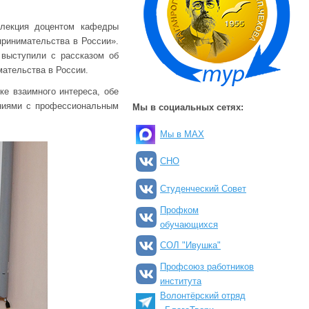
 лекция доцентом кафедры
ринимательства в России».
выступили с рассказом об
мательства в России.
е взаимного интереса, обе
ениями с профессиональным
Мы в социальных сетях:
Мы в MAX
СНО
Студенческий Совет
Профком
обучающихся
СОЛ "Ивушка"
Профсоюз работников
института
Волонтёрский отряд