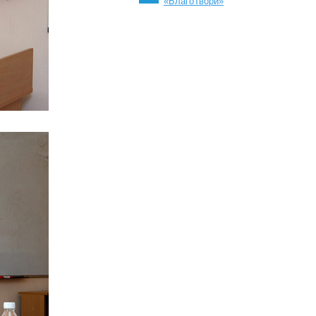
«БлагоТвори»