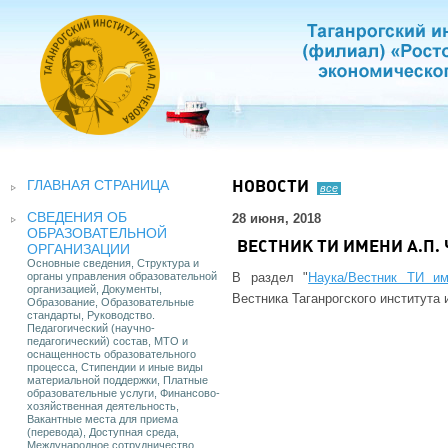
ГЛАВНАЯ СТРАНИЦА
НОВОСТИ
все
СВЕДЕНИЯ ОБ
28 июня, 2018
ОБРАЗОВАТЕЛЬНОЙ
ВЕСТНИК ТИ ИМЕНИ А.П.
ОРГАНИЗАЦИИ
Основные сведения, Структура и
органы управления образовательной
В раздел "
Наука/Вестник ТИ и
организацией, Документы,
Вестника Таганрогского института 
Образование, Образовательные
стандарты, Руководство.
Педагогический (научно-
педагогический) состав, МТО и
оснащенность образовательного
процесса, Стипендии и иные виды
материальной поддержки, Платные
образовательные услуги, Финансово-
хозяйственная деятельность,
Вакантные места для приема
(перевода), Доступная среда,
Международное сотрудничество