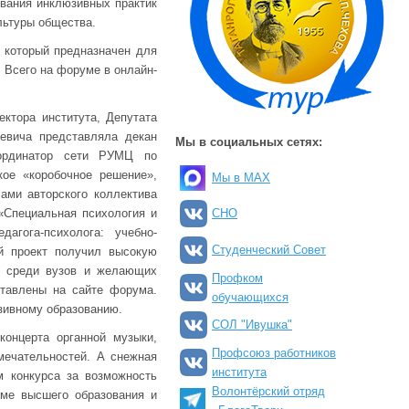
вания инклюзивных практик
льтуры общества.
 который предназначен для
 Всего на форуме в онлайн-
ктора института, Депутата
ьевича представляла декан
Мы в социальных сетях:
оординатор сети РУМЦ по
ое «коробочное решение»,
Мы в MAX
ами авторского коллектива
«Специальная психология и
СНО
агога-психолога: учебно-
Студенческий Совет
ый проект получил высокую
я» среди вузов и желающих
Профком
ставлены на сайте форума.
обучающихся
зивному образованию.
СОЛ "Ивушка"
онцерта органной музыки,
Профсоюз работников
мечательностей. А снежная
института
м конкурса за возможность
Волонтёрский отряд
еме высшего образования и