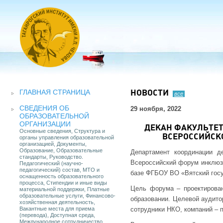
ГЛАВНАЯ СТРАНИЦА
НОВОСТИ
все
СВЕДЕНИЯ ОБ
29 ноября, 2022
ОБРАЗОВАТЕЛЬНОЙ
ОРГАНИЗАЦИИ
ДЕКАН ФАКУЛЬТЕТ
Основные сведения, Структура и
ВСЕРОССИЙСК
органы управления образовательной
организацией, Документы,
Образование, Образовательные
Департамент координации д
стандарты, Руководство.
Всероссийский форум инклюзи
Педагогический (научно-
педагогический) состав, МТО и
базе ФГБОУ ВО «Вятский госуд
оснащенность образовательного
процесса, Стипендии и иные виды
Цель форума – проектирова
материальной поддержки, Платные
образовательные услуги, Финансово-
образовании. Целевой аудито
хозяйственная деятельность,
Вакантные места для приема
сотрудники НКО, компаний – 
(перевода), Доступная среда,
Международное сотрудничество