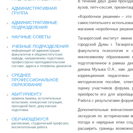
В течение двух дней проход
вузов, питч-сессия, презент
АДМИНИСТРАТИВНАЯ
ГРУППА
«Коробочное решение» – это 
АДМИНИСТРАТИВНЫЕ
самостоятельного использова
ПОДРАЗДЕЛЕНИЯ
магазине «коробочных решени
НАУЧНЫЕ СОВЕТЫ
Таганрогский институт имен
городской Думы г. Таганрог
УЧЕБНЫЕ ПОДРАЗДЕЛЕНИЯ
факультета психологии и 
информация об администрации
факультетов и общеинститутских
инклюзивному образованию 
кафедр, направлениях подготовки,
профессорско-преподавательском
подготовленное в рамках де
составе, адреса и телефоны деканатов
декана Музыка О.А., зам. д
СРЕДНЕЕ
коррекционная педагогика»
ПРОФЕССИОНАЛЬНОЕ
методическое пособие, элек
ОБРАЗОВАНИЕ
оценку участников форума, 
АБИТУРИЕНТУ
приобрести его для апробац
правила приема, вступительные
Работа с результатами форум
испытания, конкурсная ситуация,
проходной балл, довузовская
Дополнительные впечатлени
подготовка
экскурсия по историческим 
ОБУЧАЮЩЕМУСЯ
погода и нарядные елки соз
расписание, студенческий профсоюз,
воспитательная работа
расширить границы возможно