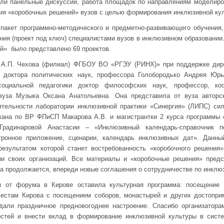
или панельные дискуссии, работа площадок по направлениям моделиро
ация «коробочных решений» вузов с целью формирования инклюзивной ку
пакет программно-методического и предметно-развивающего обучения,
ния (проект под ключ) специалистами вузов в инклюзивном образовании.
й» было представлено 69 проектов.
и А.П. Чехова (филиал) ФГБОУ ВО «РГЭУ (РИНХ)» при поддержке дире
а доктора политических наук, профессора Голобородько Андрея Юр
социальной педагогики доктор философских наук, профессор, к
вуза Музыка Оксана Анатольевна. Она представила от вуза авторск
ятельности лаборатории инклюзивной практики «Синергия» (ЛИПС) сил
екана по ВР ФПиСП Макарова А.В. и магистрантки 2 курса программы 
 Градинаровой Анастасии – «Инклюзивный календарь-справочник пед
тронное приложение, сценарии, календарь инклюзивных дат». Данн
результатом которой станет востребованность «коробочного решени
ии своих организаций. Все материалы и «коробочные решения» пред
а продолжается, впереди новые соглашения о сотрудничестве по инклю
я от форума в Кирове оставила культурная программа: посещение к
местам Кирова с посещением соборов, монастырей и других достопри
дали праздничное предновогоднее настроение. Спасибо организатора
стей и внести вклад в формирование инклюзивной культуры в сист