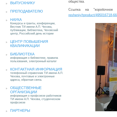
общества.
ВЫПУСКНИКУ
Ссылка на "коробочно
ПРЕПОДАВАТЕЛЮ
resheniy/tproduct/495016718-66
НАУКА
Конкурсы и гранты, конференции,
Вестник ТИ имени А.П. Чехова,
публикации, библиотека, Чеховский
центр, Российский день истории
ЦЕНТР ПОВЫШЕНИЯ
КВАЛИФИКАЦИИ
БИБЛИОТЕКА
информация о библиотеке, правила
пользования, электронный каталог
КОНТАКТНАЯ ИНФОРМАЦИЯ
телефонный справочник ТИ имени А.П.
Чехова, почтовые и электронные
адреса, обратная связь
ОБЩЕСТВЕННЫЕ
ОРГАНИЗАЦИИ
информация о профсоюзе работников
ТИ имени А.П. Чехова, студенческом
профсоюзе
ПАРТНЕРЫ