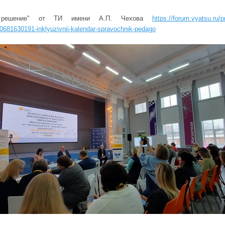
е решение" от ТИ имени А.П. Чехова
https://forum.vyatsu.ru/
0681630191-inklyuzivnii-kalendar-spravochnik-pedago