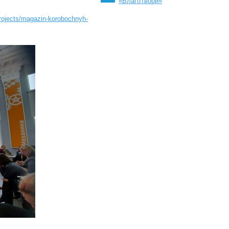
«БлагоТвори»
projects/magazin-korobochnyh-