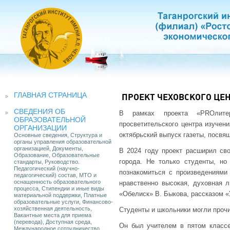
ГЛАВНАЯ СТРАНИЦА
ПРОЕКТ ЧЕХОВСКОГО ЦЕ
СВЕДЕНИЯ ОБ
В рамках проекта «PROлитер
ОБРАЗОВАТЕЛЬНОЙ
просветительского центра изучени
ОРГАНИЗАЦИИ
октябрьский выпуск газеты, посвя
Основные сведения, Структура и
органы управления образовательной
организацией, Документы,
В 2024 году проект расширил св
Образование, Образовательные
города. Не только студенты,
стандарты, Руководство.
Педагогический (научно-
познакомиться с произведениями 
педагогический) состав, МТО и
оснащенность образовательного
нравственно высокая, духовная л
процесса, Стипендии и иные виды
«Обелиск» В. Быкова, рассказом «
материальной поддержки, Платные
образовательные услуги, Финансово-
хозяйственная деятельность,
Студенты и школьники могли прочи
Вакантные места для приема
(перевода), Доступная среда,
Он был учителем в пятом классе
Международное сотрудничество