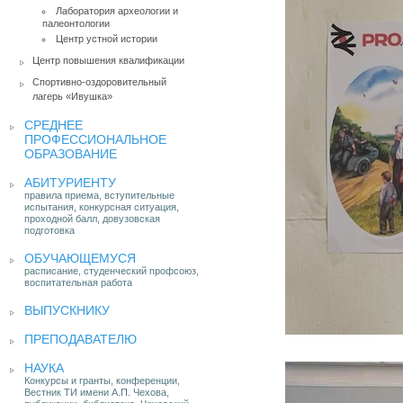
Лаборатория археологии и
палеонтологии
Центр устной истории
Центр повышения квалификации
Спортивно-оздоровительный
лагерь «Ивушка»
СРЕДНЕЕ
ПРОФЕССИОНАЛЬНОЕ
ОБРАЗОВАНИЕ
АБИТУРИЕНТУ
правила приема, вступительные
испытания, конкурсная ситуация,
проходной балл, довузовская
подготовка
ОБУЧАЮЩЕМУСЯ
расписание, студенческий профсоюз,
воспитательная работа
ВЫПУСКНИКУ
ПРЕПОДАВАТЕЛЮ
НАУКА
Конкурсы и гранты, конференции,
Вестник ТИ имени А.П. Чехова,