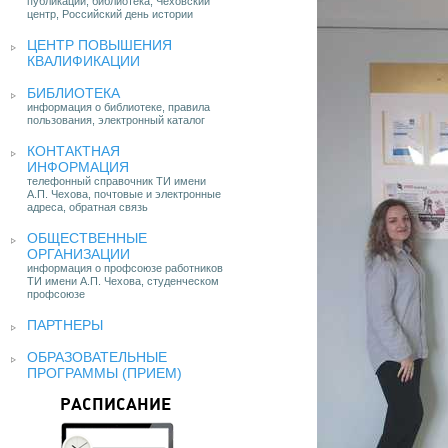
публикации, библиотека, Чеховский
центр, Российский день истории
ЦЕНТР ПОВЫШЕНИЯ
КВАЛИФИКАЦИИ
БИБЛИОТЕКА
информация о библиотеке, правила
пользования, электронный каталог
КОНТАКТНАЯ
ИНФОРМАЦИЯ
телефонный справочник ТИ имени
А.П. Чехова, почтовые и электронные
адреса, обратная связь
ОБЩЕСТВЕННЫЕ
ОРГАНИЗАЦИИ
информация о профсоюзе работников
ТИ имени А.П. Чехова, студенческом
профсоюзе
ПАРТНЕРЫ
ОБРАЗОВАТЕЛЬНЫЕ
ПРОГРАММЫ (ПРИЕМ)
РАСПИСАНИЕ