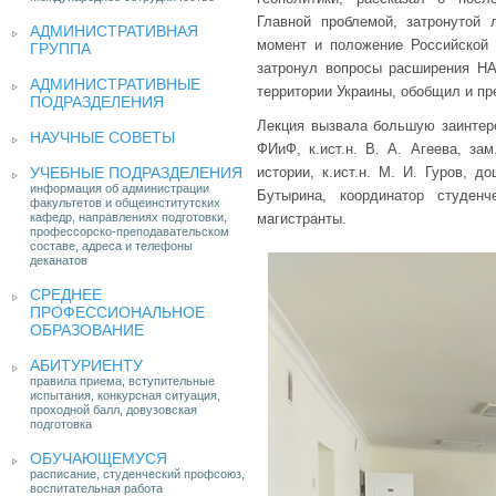
Главной проблемой, затронутой 
АДМИНИСТРАТИВНАЯ
момент и положение Российской 
ГРУППА
затронул вопросы расширения НА
АДМИНИСТРАТИВНЫЕ
территории Украины, обобщил и п
ПОДРАЗДЕЛЕНИЯ
Лекция вызвала большую заинтере
НАУЧНЫЕ СОВЕТЫ
ФИиФ, к.ист.н. В. А. Агеева, за
УЧЕБНЫЕ ПОДРАЗДЕЛЕНИЯ
истории, к.ист.н. М. И. Гуров, д
информация об администрации
Бутырина, координатор студен
факультетов и общеинститутских
кафедр, направлениях подготовки,
магистранты.
профессорско-преподавательском
составе, адреса и телефоны
деканатов
СРЕДНЕЕ
ПРОФЕССИОНАЛЬНОЕ
ОБРАЗОВАНИЕ
АБИТУРИЕНТУ
правила приема, вступительные
испытания, конкурсная ситуация,
проходной балл, довузовская
подготовка
ОБУЧАЮЩЕМУСЯ
расписание, студенческий профсоюз,
воспитательная работа