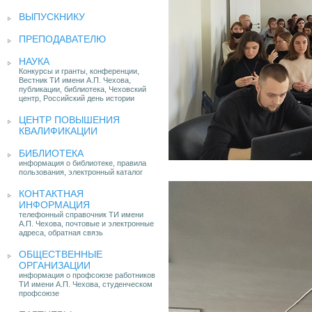
ВЫПУСКНИКУ
ПРЕПОДАВАТЕЛЮ
НАУКА
Конкурсы и гранты, конференции,
Вестник ТИ имени А.П. Чехова,
публикации, библиотека, Чеховский
центр, Российский день истории
ЦЕНТР ПОВЫШЕНИЯ
КВАЛИФИКАЦИИ
БИБЛИОТЕКА
информация о библиотеке, правила
пользования, электронный каталог
КОНТАКТНАЯ
ИНФОРМАЦИЯ
телефонный справочник ТИ имени
А.П. Чехова, почтовые и электронные
адреса, обратная связь
ОБЩЕСТВЕННЫЕ
ОРГАНИЗАЦИИ
информация о профсоюзе работников
ТИ имени А.П. Чехова, студенческом
профсоюзе