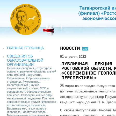
ГЛАВНАЯ СТРАНИЦА
НОВОСТИ
все
СВЕДЕНИЯ ОБ
01 апреля, 2022
ОБРАЗОВАТЕЛЬНОЙ
ПУБЛИЧНАЯ ЛЕКЦИЯ 
ОРГАНИЗАЦИИ
Основные сведения, Структура и
РОСТОВСКОЙ ОБЛАСТИ, 
органы управления образовательной
«СОВРЕМЕННОЕ ГЕОПОЛ
организацией, Документы,
ПЕРСПЕКТИВЫ»
Образование, Образовательные
стандарты, Руководство.
Педагогический (научно-
28 марта на площадке факультета
педагогический) состав, МТО и
по теме «Современное геополитич
оснащенность образовательного
процесса, Стипендии и иные виды
лектора выступил директор Госуда
материальной поддержки, Платные
образовательные услуги, Финансово-
канд. ист. наук, доцент Н. А. Трапш
хозяйственная деятельность,
Вакантные места для приема
В своём выступлении Николай А
(перевода), Доступная среда,
Международное сотрудничество
геополитики, рассказал о посл