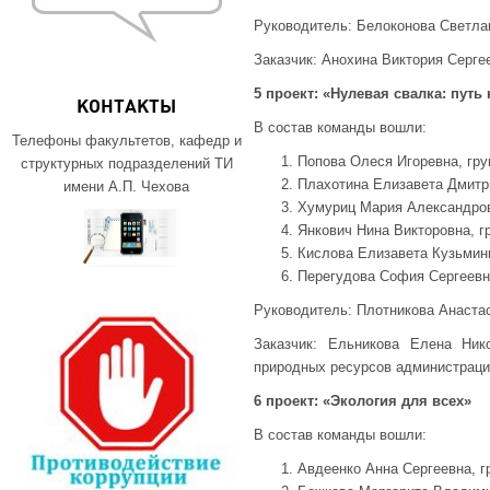
Руководитель: Белоконова Светла
Заказчик: Анохина Виктория Серге
5 проект: «Нулевая свалка: путь
КОНТАКТЫ
В состав команды вошли:
Телефоны факультетов, кафедр и
Попова Олеся Игоревна, гру
структурных подразделений ТИ
Плахотина Елизавета Дмитри
имени А.П. Чехова
Хумуриц Мария Александров
Янкович Нина Викторовна, г
Кислова Елизавета Кузьмини
Перегудова София Сергеевна
Руководитель: Плотникова Анаста
Заказчик: Ельникова Елена Ни
природных ресурсов администрации 
6 проект: «Экология для всех»
В состав команды вошли:
Авдеенко Анна Сергеевна, г