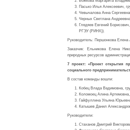
Божкова Маргарита Владимир
Пасько Илья Алексеевич, гр
Чевычалова Анна Сергеевна,
Черных Светлана Андреевна,
Глядяев Евгений Борисович,
РГЭУ (РИНХ)).
Руководитель: Першонкова Елена 
Заказчик: Ельникова Елена Ни
природных ресурсов администрации 
7 проект: «Проект открытия п
социального предпринимательс
В состав команды вошли:
Кобец Влада Вадимовна, гр
Коломоец Алина Артемовна,
Гайфуллина Ульяна Юрьевна
Катышев Данил Александров
Руководители:
Стаханов Дмитрий Викторов