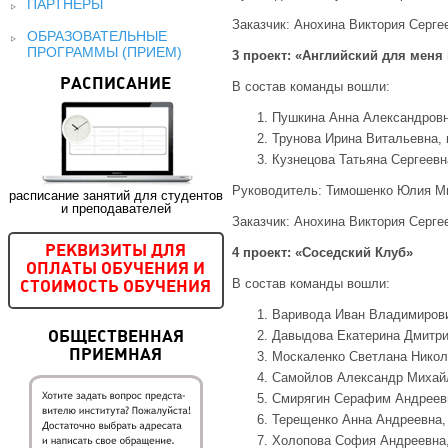
ПАРТНЕРЫ
Заказчик: Анохина Виктория Серге
ОБРАЗОВАТЕЛЬНЫЕ
ПРОГРАММЫ (ПРИЕМ)
3 проект: «Английский для меня
РАСПИСАНИЕ
В состав команды вошли:
Пушкина Анна Александровна
Трунова Ирина Витальевна, 
Кузнецова Татьяна Сергеевн
Руководитель: Тимошенко Юлия М
расписание занятий для студентов
и преподавателей
Заказчик: Анохина Виктория Серге
РЕКВИЗИТЫ ДЛЯ
4 проект: «Соседский Клуб»
ОПЛАТЫ ОБУЧЕНИЯ И
В состав команды вошли:
СТОИМОСТЬ ОБУЧЕНИЯ
Варивода Иван Владимирови
Давыдова Екатерина Дмитрие
ОБЩЕСТВЕННАЯ
ПРИЕМНАЯ
Москаленко Светлана Никола
Самойлов Александр Михайл
Смирягин Серафим Андрееви
Терещенко Анна Андреевна, 
Холопова София Андреевна,