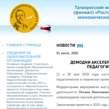
ГЛАВНАЯ СТРАНИЦА
НОВОСТИ
все
СВЕДЕНИЯ ОБ
01 июня, 2026
ОБРАЗОВАТЕЛЬНОЙ
ОРГАНИЗАЦИИ
ДЕМОДНИ АКСЕЛЕР
Основные сведения, Структура и
ПЕДАГОГИ
органы управления образовательной
организацией, Документы,
Образование, Образовательные
21 и 28 мая 2026 года состоя
стандарты, Руководство.
педагогических и творческих проек
Педагогический (научно-
педагогический) состав, МТО и
оснащенность образовательного
Модераторами мероприятия высту
процесса, Стипендии и иные виды
деятельности
Оксана Николаев
материальной поддержки, Платные
образовательные услуги, Финансово-
сопровождения научной деятельн
хозяйственная деятельность,
Вакантные места для приема
Заказчиками проектов в 2026 году 
(перевода), Доступная среда,
Международное сотрудничество