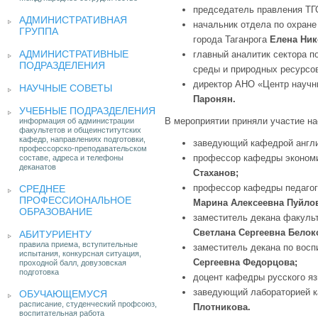
председатель правления Т
АДМИНИСТРАТИВНАЯ
начальник отдела по охран
ГРУППА
города Таганрога
Елена Ник
АДМИНИСТРАТИВНЫЕ
главный аналитик сектора 
ПОДРАЗДЕЛЕНИЯ
среды и природных ресурсо
директор АНО «Центр научн
НАУЧНЫЕ СОВЕТЫ
Паронян.
УЧЕБНЫЕ ПОДРАЗДЕЛЕНИЯ
В мероприятии приняли участие на
информация об администрации
факультетов и общеинститутских
кафедр, направлениях подготовки,
заведующий кафедрой англи
профессорско-преподавательском
профессор кафедры экономи
составе, адреса и телефоны
деканатов
Стаханов;
профессор кафедры педагог
СРЕДНЕЕ
ПРОФЕССИОНАЛЬНОЕ
Марина Алексеевна Пуйло
ОБРАЗОВАНИЕ
заместитель декана факульт
Светлана Сергеевна Белок
АБИТУРИЕНТУ
правила приема, вступительные
заместитель декана по восп
испытания, конкурсная ситуация,
Сергеевна Федорцова;
проходной балл, довузовская
подготовка
доцент кафедры русского яз
заведующий лабораторией 
ОБУЧАЮЩЕМУСЯ
расписание, студенческий профсоюз,
Плотникова.
воспитательная работа