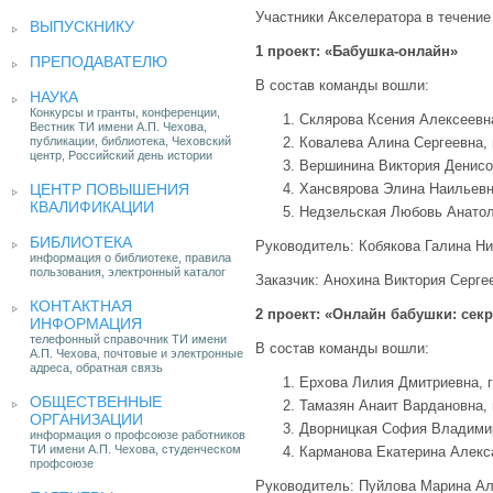
Участники Акселератора в течение
ВЫПУСКНИКУ
1 проект:
«Бабушка-онлайн»
ПРЕПОДАВАТЕЛЮ
В состав команды вошли:
НАУКА
Конкурсы и гранты, конференции,
Склярова Ксения Алексеевна
Вестник ТИ имени А.П. Чехова,
публикации, библиотека, Чеховский
Ковалева Алина Сергеевна, 
центр, Российский день истории
Вершинина Виктория Денисов
ЦЕНТР ПОВЫШЕНИЯ
Хансвярова Элина Наильевна
КВАЛИФИКАЦИИ
Недзельская Любовь Анатол
БИБЛИОТЕКА
Руководитель: Кобякова Галина Ни
информация о библиотеке, правила
пользования, электронный каталог
Заказчик: Анохина Виктория Серге
КОНТАКТНАЯ
2 проект:
«Онлайн бабушки: сек
ИНФОРМАЦИЯ
телефонный справочник ТИ имени
В состав команды вошли:
А.П. Чехова, почтовые и электронные
адреса, обратная связь
Ерхова Лилия Дмитриевна, 
ОБЩЕСТВЕННЫЕ
Тамазян Анаит Вардановна,
ОРГАНИЗАЦИИ
Дворницкая София Владимир
информация о профсоюзе работников
ТИ имени А.П. Чехова, студенческом
Карманова Екатерина Алекс
профсоюзе
Руководитель: Пуйлова Марина Ал