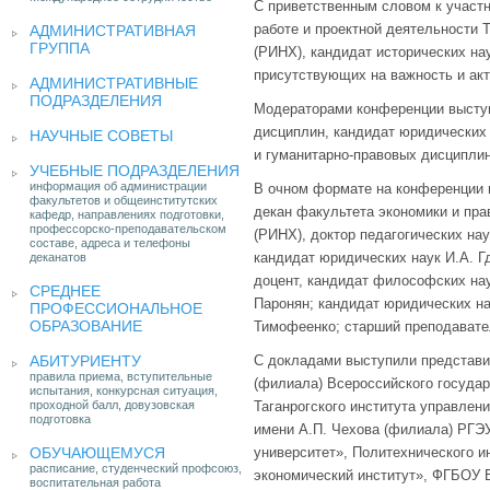
С приветственным словом к участ
работе и проектной деятельности 
АДМИНИСТРАТИВНАЯ
ГРУППА
(РИНХ), кандидат исторических на
присутствующих на важность и ак
АДМИНИСТРАТИВНЫЕ
ПОДРАЗДЕЛЕНИЯ
Модераторами конференции высту
дисциплин, кандидат юридических
НАУЧНЫЕ СОВЕТЫ
и гуманитарно-правовых дисциплин
УЧЕБНЫЕ ПОДРАЗДЕЛЕНИЯ
информация об администрации
В очном формате на конференции 
факультетов и общеинститутских
декан факультета экономики и пра
кафедр, направлениях подготовки,
профессорско-преподавательском
(РИНХ), доктор педагогических нау
составе, адреса и телефоны
кандидат юридических наук И.А. Г
деканатов
доцент, кандидат философских нау
СРЕДНЕЕ
Паронян; кандидат юридических на
ПРОФЕССИОНАЛЬНОЕ
ОБРАЗОВАНИЕ
Тимофеенко; старший преподавател
АБИТУРИЕНТУ
С докладами выступили представ
правила приема, вступительные
(филиала) Всероссийского государ
испытания, конкурсная ситуация,
проходной балл, довузовская
Таганрогского института управлен
подготовка
имени А.П. Чехова (филиала) РГЭ
ОБУЧАЮЩЕМУСЯ
университет», Политехнического и
расписание, студенческий профсоюз,
экономический институт», ФГБОУ 
воспитательная работа