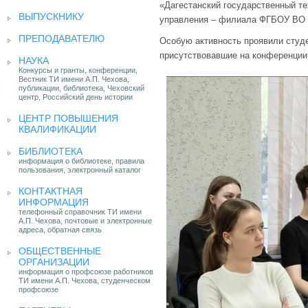
«Дагестанский государственный те
ВЫПУСКНИКУ
управления – филиала ФГБОУ ВО
ПРЕПОДАВАТЕЛЮ
Особую активность проявили студ
присутствовавшие на конференции
НАУКА
Конкурсы и гранты, конференции,
Вестник ТИ имени А.П. Чехова,
публикации, библиотека, Чеховский
центр, Российский день истории
ЦЕНТР ПОВЫШЕНИЯ
КВАЛИФИКАЦИИ
БИБЛИОТЕКА
информация о библиотеке, правила
пользования, электронный каталог
КОНТАКТНАЯ
ИНФОРМАЦИЯ
телефонный справочник ТИ имени
А.П. Чехова, почтовые и электронные
адреса, обратная связь
ОБЩЕСТВЕННЫЕ
ОРГАНИЗАЦИИ
информация о профсоюзе работников
ТИ имени А.П. Чехова, студенческом
профсоюзе