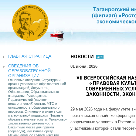
ГЛАВНАЯ СТРАНИЦА
НОВОСТИ
все
СВЕДЕНИЯ ОБ
01 июня, 2026
ОБРАЗОВАТЕЛЬНОЙ
ОРГАНИЗАЦИИ
VII ВСЕРОССИЙСКАЯ 
Основные сведения, Структура и
«ПРАВОВАЯ КУЛЬ
органы управления образовательной
организацией, Документы,
СОВРЕМЕННЫХ УСЛО
Образование, Образовательные
ЗАКОННОСТИ, ЭКО
стандарты, Руководство.
Педагогический (научно-
педагогический) состав, МТО и
оснащенность образовательного
29 мая 2026 года на факультете эк
процесса, Стипендии и иные виды
практическая онлайн-конференция 
материальной поддержки, Платные
образовательные услуги, Финансово-
современных условиях в России и 
хозяйственная деятельность,
Вакантные места для приема
участниками которой стали теорет
(перевода), Доступная среда,
Международное сотрудничество