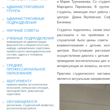
и Мария Турчанинова. Со студент
АДМИНИСТРАТИВНАЯ
Маргарита Пирожкова. В группе
ГРУППА
студенты, имеющие опыт работы в
центрах: Диана Якубовская, С
АДМИНИСТРАТИВНЫЕ
Бегинина.
ПОДРАЗДЕЛЕНИЯ
Студенты поделились своим опыт
НАУЧНЫЕ СОВЕТЫ
рассказали о тех проблемах и
УЧЕБНЫЕ ПОДРАЗДЕЛЕНИЯ
слушателей были ценны советы 
информация об администрации
факультетов и общеинститутских
взаимоотношения с детьми, кол
кафедр, направлениях подготовки,
центров. Выступавшие рассказ
профессорско-преподавательском
составе, адреса и телефоны
осуществлении диалога с детьми 
деканатов
проведения воспитательных дел и 
СРЕДНЕЕ
интересующие их вопросы, на кото
ПРОФЕССИОНАЛЬНОЕ
ОБРАЗОВАНИЕ
Практика студенческого настав
является актуальным направление
АБИТУРИЕНТУ
правила приема, вступительные
испытания, конкурсная ситуация,
проходной балл, довузовская
подготовка
ОБУЧАЮЩЕМУСЯ
расписание, студенческий профсоюз,
воспитательная работа