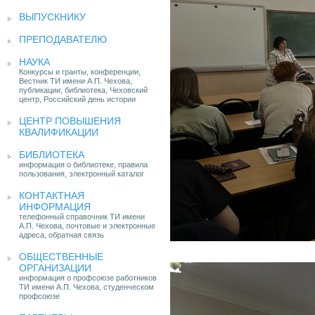
ВЫПУСКНИКУ
ПРЕПОДАВАТЕЛЮ
НАУКА
Конкурсы и гранты, конференции,
Вестник ТИ имени А.П. Чехова,
публикации, библиотека, Чеховский
центр, Российский день истории
ЦЕНТР ПОВЫШЕНИЯ
КВАЛИФИКАЦИИ
БИБЛИОТЕКА
информация о библиотеке, правила
пользования, электронный каталог
КОНТАКТНАЯ
ИНФОРМАЦИЯ
телефонный справочник ТИ имени
А.П. Чехова, почтовые и электронные
адреса, обратная связь
ОБЩЕСТВЕННЫЕ
ОРГАНИЗАЦИИ
информация о профсоюзе работников
ТИ имени А.П. Чехова, студенческом
профсоюзе