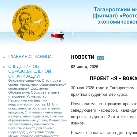
ГЛАВНАЯ СТРАНИЦА
НОВОСТИ
все
СВЕДЕНИЯ ОБ
02 июня, 2026
ОБРАЗОВАТЕЛЬНОЙ
ОРГАНИЗАЦИИ
ПРОЕКТ «Я – ВОЖ
Основные сведения, Структура и
органы управления образовательной
30 мая 2026 года в Таганрогском 
организацией, Документы,
Образование, Образовательные
практика студентов 2-го курса.
стандарты, Руководство.
Педагогический (научно-
Предварительно в рамках проект
педагогический) состав, МТО и
оснащенность образовательного
заведующего кафедрой, кандидат
процесса, Стипендии и иные виды
материальной поддержки, Платные
встречи студентов 2-го и 3-го ку
образовательные услуги, Финансово-
языков.
хозяйственная деятельность,
Вакантные места для приема
(перевода), Доступная среда,
В качестве наставников для груп
Международное сотрудничество