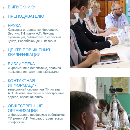
ВЫПУСКНИКУ
ПРЕПОДАВАТЕЛЮ
НАУКА
Конкурсы и гранты, конференции,
Вестник ТИ имени А.П. Чехова,
публикации, библиотека, Чеховский
центр, Российский день истории
ЦЕНТР ПОВЫШЕНИЯ
КВАЛИФИКАЦИИ
БИБЛИОТЕКА
информация о библиотеке, правила
пользования, электронный каталог
КОНТАКТНАЯ
ИНФОРМАЦИЯ
телефонный справочник ТИ имени
А.П. Чехова, почтовые и электронные
адреса, обратная связь
ОБЩЕСТВЕННЫЕ
ОРГАНИЗАЦИИ
информация о профсоюзе работников
ТИ имени А.П. Чехова, студенческом
профсоюзе