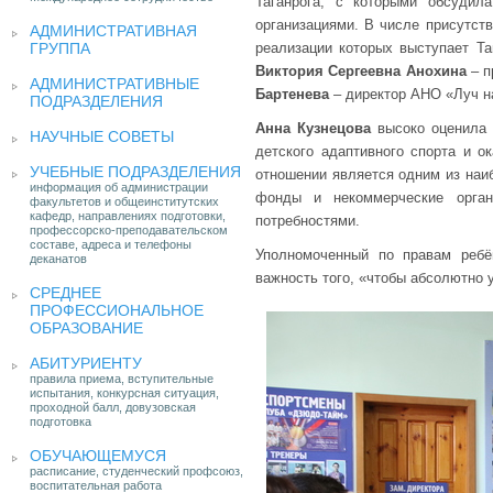
Таганрога, с которыми обсудил
организациями. В числе присутст
АДМИНИСТРАТИВНАЯ
ГРУППА
реализации которых выступает Та
Виктория Сергеевна Анохина
– п
АДМИНИСТРАТИВНЫЕ
Бартенева
– директор АНО «Луч 
ПОДРАЗДЕЛЕНИЯ
Анна Кузнецова
высоко оценила 
НАУЧНЫЕ СОВЕТЫ
детского адаптивного спорта и о
УЧЕБНЫЕ ПОДРАЗДЕЛЕНИЯ
отношении является одним из наи
информация об администрации
фонды и некоммерческие орган
факультетов и общеинститутских
кафедр, направлениях подготовки,
потребностями.
профессорско-преподавательском
составе, адреса и телефоны
Уполномоченный по правам ребё
деканатов
важность того, «чтобы абсолютно 
СРЕДНЕЕ
ПРОФЕССИОНАЛЬНОЕ
ОБРАЗОВАНИЕ
АБИТУРИЕНТУ
правила приема, вступительные
испытания, конкурсная ситуация,
проходной балл, довузовская
подготовка
ОБУЧАЮЩЕМУСЯ
расписание, студенческий профсоюз,
воспитательная работа