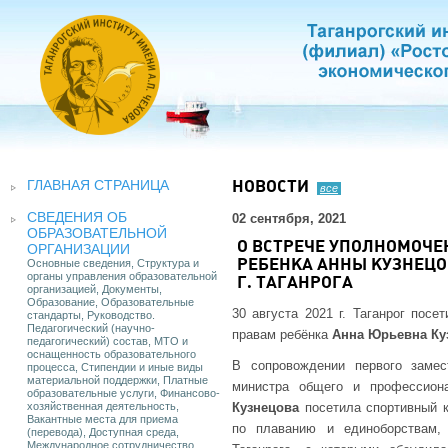
ГЛАВНАЯ СТРАНИЦА
НОВОСТИ
все
СВЕДЕНИЯ ОБ
02 сентября, 2021
ОБРАЗОВАТЕЛЬНОЙ
О ВСТРЕЧЕ УПОЛНОМОЧЕ
ОРГАНИЗАЦИИ
Основные сведения, Структура и
РЕБЕНКА АННЫ КУЗНЕЦ
органы управления образовательной
Г. ТАГАНРОГА
организацией, Документы,
Образование, Образовательные
30 августа 2021 г. Таганрог пос
стандарты, Руководство.
Педагогический (научно-
правам ребёнка
Анна Юрьевна Ку
педагогический) состав, МТО и
оснащенность образовательного
В сопровождении первого заме
процесса, Стипендии и иные виды
материальной поддержки, Платные
министра общего и профессион
образовательные услуги, Финансово-
хозяйственная деятельность,
Кузнецова
посетила спортивный к
Вакантные места для приема
по плаванию и единоборствам, 
(перевода), Доступная среда,
Международное сотрудничество