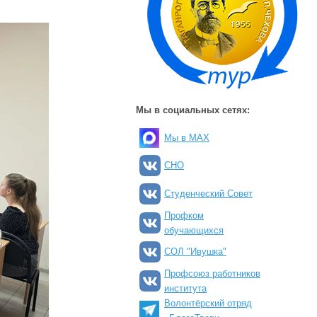
Мы в социальных сетях:
Мы в MAX
СНО
Студенческий Совет
Профком
обучающихся
СОЛ "Ивушка"
Профсоюз работников
института
Волонтёрский отряд