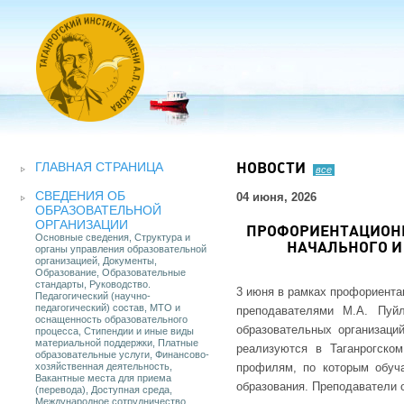
ГЛАВНАЯ СТРАНИЦА
НОВОСТИ
все
СВЕДЕНИЯ ОБ
04 июня, 2026
ОБРАЗОВАТЕЛЬНОЙ
ОРГАНИЗАЦИИ
ПРОФОРИЕНТАЦИОНН
Основные сведения, Структура и
НАЧАЛЬНОГО И
органы управления образовательной
организацией, Документы,
Образование, Образовательные
стандарты, Руководство.
3 июня в рамках профориента
Педагогический (научно-
педагогический) состав, МТО и
преподавателями М.А. Пуй
оснащенность образовательного
образовательных организаций
процесса, Стипендии и иные виды
материальной поддержки, Платные
реализуются в Таганрогско
образовательные услуги, Финансово-
хозяйственная деятельность,
профилям, по которым обуча
Вакантные места для приема
образования. Преподаватели 
(перевода), Доступная среда,
Международное сотрудничество