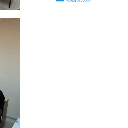
«БлагоТвори»