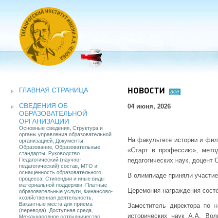
ГЛАВНАЯ СТРАНИЦА
НОВОСТИ
все
СВЕДЕНИЯ ОБ
04 июня, 2026
ОБРАЗОВАТЕЛЬНОЙ
ОРГАНИЗАЦИИ
Основные сведения, Структура и
органы управления образовательной
На факультете истории и фил
организацией, Документы,
Образование, Образовательные
«Старт в профессию», мето
стандарты, Руководство.
Педагогический (научно-
педагогических наук, доцент 
педагогический) состав, МТО и
оснащенность образовательного
В олимпиаде приняли участие
процесса, Стипендии и иные виды
материальной поддержки, Платные
Церемония награждения состо
образовательные услуги, Финансово-
хозяйственная деятельность,
Вакантные места для приема
Заместитель директора по н
(перевода), Доступная среда,
исторических наук А.А. Во
Международное сотрудничество