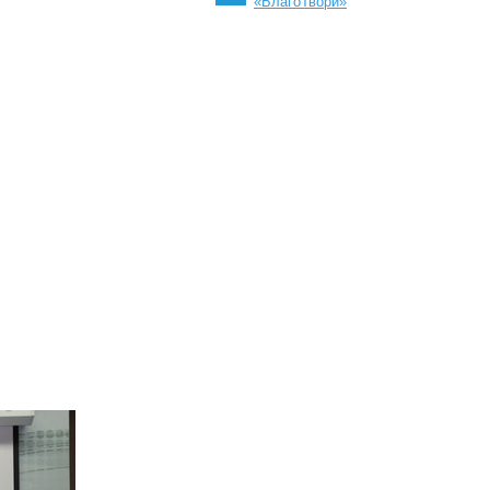
«БлагоТвори»