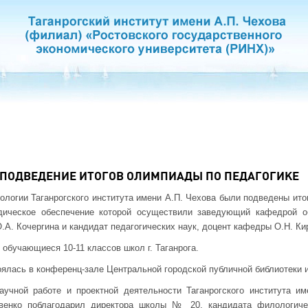
ПОДВЕДЕНИЕ ИТОГОВ ОЛИМПИАДЫ ПО ПЕДАГОГИКЕ
ологии Таганрогского института имени А.П. Чехова были подведены ито
дическое обеспечение которой осуществили заведующий кафедрой об
О.А. Кочергина и кандидат педагогических наук, доцент кафедры О.Н. К
 обучающиеся 10-
11 классов школ г. Таганрога.
ялась в конференц-зале Центральной городской публичной библиотеки и
аучной работе и проектной деятельности Таганрогского института им
лвенко поблагодарил директора школы № 20, кандидата филологиче