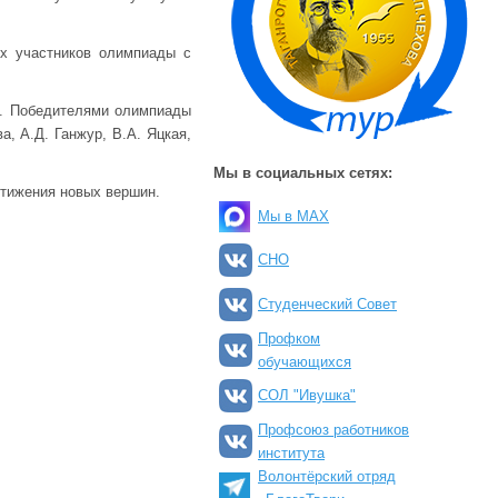
ех участников олимпиады с
в. Победителями олимпиады
, А.Д. Ганжур, В.А. Яцкая,
Мы в социальных сетях:
стижения новых вершин.
Мы в MAX
СНО
Студенческий Совет
Профком
обучающихся
СОЛ "Ивушка"
Профсоюз работников
института
Волонтёрский отряд