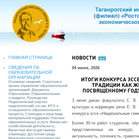
ГЛАВНАЯ СТРАНИЦА
НОВОСТИ
все
СВЕДЕНИЯ ОБ
04 июня, 2026
ОБРАЗОВАТЕЛЬНОЙ
ОРГАНИЗАЦИИ
ИТОГИ КОНКУРСА ЭС
Основные сведения, Структура и
ТРАДИЦИИ КАК Ж
органы управления образовательной
организацией, Документы,
ПОСВЯЩЕННОМУ ГОДУ
Образование, Образовательные
стандарты, Руководство.
3 июня декан факультета С. В.
Педагогический (научно-
педагогический) состав, МТО и
культуры и коррекции речи Е. В.
оснащенность образовательного
конкурса эссе «Национальные семе
процесса, Стипендии и иные виды
материальной поддержки, Платные
образовательные услуги, Финансово-
Более 30-ти работ студентов, о
хозяйственная деятельность,
представленных на конкурс,
Вакантные места для приема
(перевода), Доступная среда,
актуальность, логичность, грамотно
Международное сотрудничество