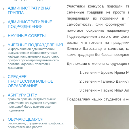
Участники конкурса подошли т
АДМИНИСТРАТИВНАЯ
семейные традиции не просто 
ГРУППА
передающая из поколения в по
АДМИНИСТРАТИВНЫЕ
самобытность. Они формируют 
ПОДРАЗДЕЛЕНИЯ
помогают сохранить национальн
НАУЧНЫЕ СОВЕТЫ
Подтверждением этого стали факт
весны, что готовят на праздник
УЧЕБНЫЕ ПОДРАЗДЕЛЕНИЯ
Южного Дагестана) и калмыки, к
информация об администрации
факультетов и общеинститутских
какие традиции Донбасса передают
кафедр, направлениях подготовки,
профессорско-преподавательском
Дипломами отмечены следующие 
составе, адреса и телефоны
деканатов
1 степени – Бровко Ирина Рома
СРЕДНЕЕ
ПРОФЕССИОНАЛЬНОЕ
2 степени – Галенко Даниил Иг
ОБРАЗОВАНИЕ
3 степени – Пасько Илья Алекс
АБИТУРИЕНТУ
Поздравляем наших студентов и ж
правила приема, вступительные
испытания, конкурсная ситуация,
проходной балл, довузовская
подготовка
ОБУЧАЮЩЕМУСЯ
расписание, студенческий профсоюз,
воспитательная работа