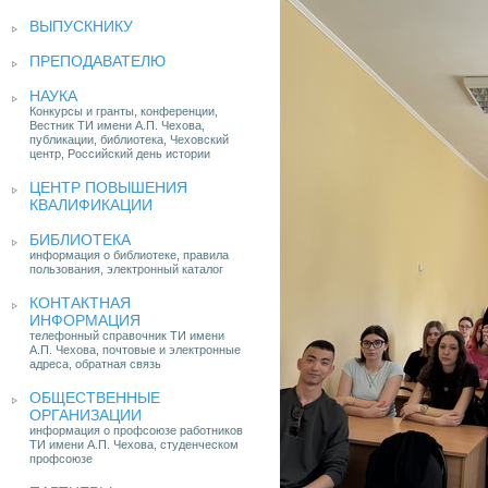
ВЫПУСКНИКУ
ПРЕПОДАВАТЕЛЮ
НАУКА
Конкурсы и гранты, конференции,
Вестник ТИ имени А.П. Чехова,
публикации, библиотека, Чеховский
центр, Российский день истории
ЦЕНТР ПОВЫШЕНИЯ
КВАЛИФИКАЦИИ
БИБЛИОТЕКА
информация о библиотеке, правила
пользования, электронный каталог
КОНТАКТНАЯ
ИНФОРМАЦИЯ
телефонный справочник ТИ имени
А.П. Чехова, почтовые и электронные
адреса, обратная связь
ОБЩЕСТВЕННЫЕ
ОРГАНИЗАЦИИ
информация о профсоюзе работников
ТИ имени А.П. Чехова, студенческом
профсоюзе